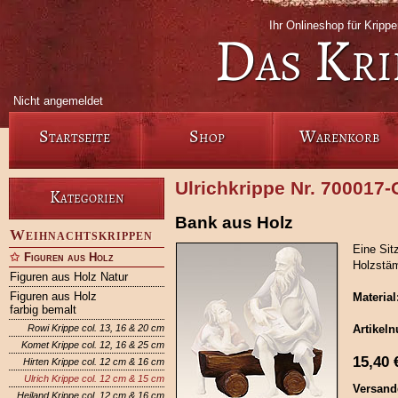
Ihr Onlineshop für Krip
Das Kri
Nicht angemeldet
Startseite
Shop
Warenkorb
Ulrichkrippe Nr. 700017
Kategorien
Bank aus Holz
Weihnachtskrippen
Eine Sit
Figuren aus Holz
Holzstä
Figuren aus Holz Natur
Figuren aus Holz
Material
farbig bemalt
Rowi Krippe col. 13, 16 & 20 cm
Artikel
Komet Krippe col. 12, 16 & 25 cm
15,40
Hirten Krippe col. 12 cm & 16 cm
Ulrich Krippe col. 12 cm & 15 cm
Versand
Heiland Krippe col. 12 cm & 16 cm