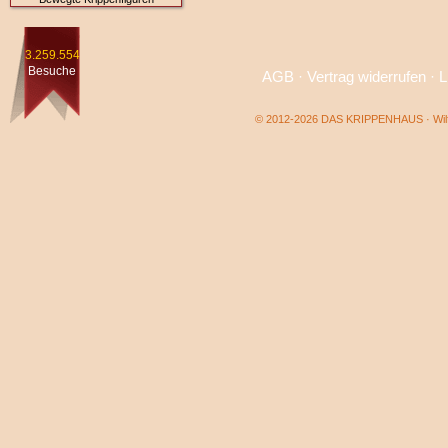
3.259.554
Besuche
AGB
·
Vertrag widerrufen
·
L
© 2012-2026 DAS KRIPPENHAUS · Wilf