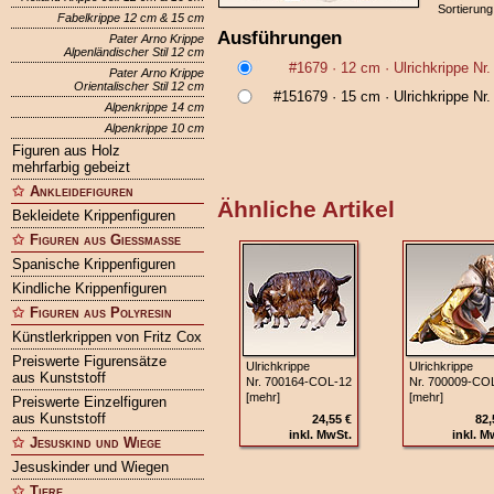
Sortierung
Fabelkrippe 12 cm & 15 cm
Ausführungen
Pater Arno Krippe
Alpenländischer Stil 12 cm
#1679
· 12 cm ·
Ulrichkrippe Nr
Pater Arno Krippe
Orientalischer Stil 12 cm
#151679
· 15 cm ·
Ulrichkrippe Nr
Alpenkrippe 14 cm
Alpenkrippe 10 cm
Figuren aus Holz
mehrfarbig gebeizt
Ankleidefiguren
Ähnliche Artikel
Bekleidete Krippenfiguren
Figuren aus Gießmasse
Spanische Krippenfiguren
Kindliche Krippenfiguren
Figuren aus Polyresin
Künstlerkrippen von Fritz Cox
Preiswerte Figurensätze
Ulrichkrippe
Ulrichkrippe
aus Kunststoff
Nr. 700164‑COL‑12
Nr. 700009‑CO
[mehr]
[mehr]
Preiswerte Einzelfiguren
aus Kunststoff
24,55 €
82,
inkl. MwSt.
inkl. M
Jesuskind und Wiege
Jesuskinder und Wiegen
Tiere