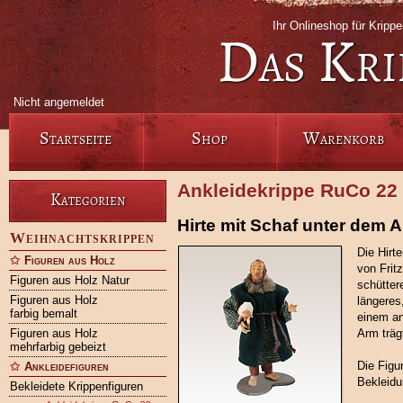
Ihr Onlineshop für Krip
Das Kri
Nicht angemeldet
Startseite
Shop
Warenkorb
Ankleidekrippe RuCo 22
Kategorien
Hirte mit Schaf unter dem 
Weihnachtskrippen
Die Hirt
Figuren aus Holz
von Frit
Figuren aus Holz Natur
schütter
Figuren aus Holz
längeres
farbig bemalt
einem an
Figuren aus Holz
Arm träg
mehrfarbig gebeizt
Die Figu
Ankleidefiguren
Bekleidu
Bekleidete Krippenfiguren