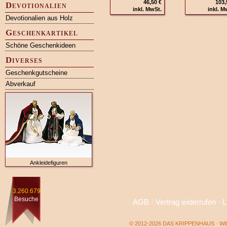
46,50 €
103,
Devotionalien
inkl. MwSt.
inkl. M
Devotionalien aus Holz
Geschenkartikel
Schöne Geschenkideen
Diverses
Geschenkgutscheine
Abverkauf
Ankleidefiguren
3.260.679
Besuche
AGB
·
Vertrag widerrufen
·
L
© 2012-2026 DAS KRIPPENHAUS · Wilf