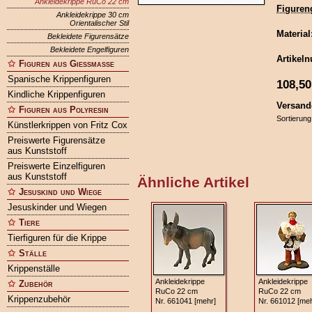
Ankleidekrippe RuCo 22 cm
Figuren
Ankleidekrippe 30 cm
Orientalischer Stil
Material
Bekleidete Figurensätze
Bekleidete Engelfiguren
Artikel
Figuren aus Gießmasse
Spanische Krippenfiguren
108,50
Kindliche Krippenfiguren
Versand
Figuren aus Polyresin
Sortierung
Künstlerkrippen von Fritz Cox
Preiswerte Figurensätze
aus Kunststoff
Preiswerte Einzelfiguren
aus Kunststoff
Ähnliche Artikel
Jesuskind und Wiege
Jesuskinder und Wiegen
Tiere
Tierfiguren für die Krippe
Ställe
Krippenställe
Ankleidekrippe
Ankleidekrippe
Zubehör
RuCo 22 cm
RuCo 22 cm
Krippenzubehör
Nr. 661041 [mehr]
Nr. 661012 [meh