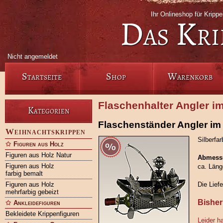
Ihr Onlineshop für Krip
Das Kri
Nicht angemeldet
Startseite
Shop
Warenkorb
Flaschenhalter Angler i
Kategorien
Flaschenständer Angler im 
Weihnachtskrippen
Silberfa
Figuren aus Holz
Figuren aus Holz Natur
Abmess
Figuren aus Holz
ca. Läng
farbig bemalt
Figuren aus Holz
Die Lief
mehrfarbig gebeizt
Bisher
Ankleidefiguren
Bekleidete Krippenfiguren
Leider h