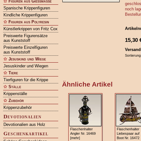
Figuren aus Gießmasse
geschlos
Spanische Krippenfiguren
noch lag
Bestellu
Kindliche Krippenfiguren
Figuren aus Polyresin
Artikel
Künstlerkrippen von Fritz Cox
Preiswerte Figurensätze
15,30
aus Kunststoff
Preiswerte Einzelfiguren
Versand
aus Kunststoff
Sortierung
Jesuskind und Wiege
Jesuskinder und Wiegen
Tiere
Tierfiguren für die Krippe
Ähnliche Artikel
Ställe
Krippenställe
Zubehör
Krippenzubehör
Devotionalien
Devotionalien aus Holz
Flaschenhalter
Flaschenhalter
Geschenkartikel
Angler Nr. 16469
Liebespaar auf
[mehr]
Boot Nr. 16472