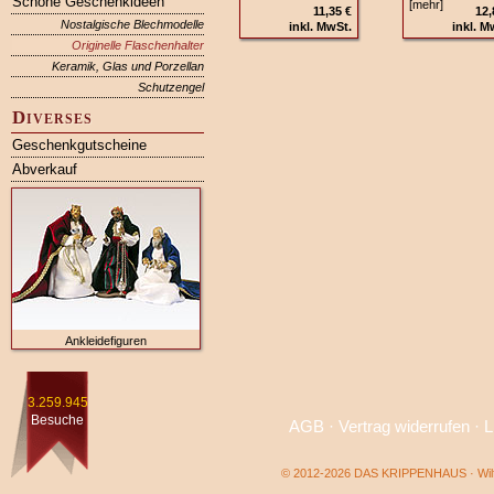
Schöne Geschenkideen
[mehr]
11,35 €
12,
Nostalgische Blechmodelle
inkl. MwSt.
inkl. M
Originelle Flaschenhalter
Keramik, Glas und Porzellan
Schutzengel
Diverses
Geschenkgutscheine
Abverkauf
Ankleidefiguren
3.259.945
Besuche
AGB
·
Vertrag widerrufen
·
L
© 2012-2026 DAS KRIPPENHAUS · Wilf