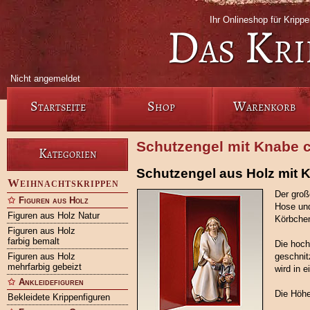
Ihr Onlineshop für Krip
Das Kri
Nicht angemeldet
Startseite
Shop
Warenkorb
Schutzengel mit Knabe c
Kategorien
Schutzengel aus Holz mit
Weihnachtskrippen
Der groß
Figuren aus Holz
Hose und
Figuren aus Holz Natur
Körbchen
Figuren aus Holz
farbig bemalt
Die hoch
Figuren aus Holz
geschnit
mehrfarbig gebeizt
wird in 
Ankleidefiguren
Die Höhe
Bekleidete Krippenfiguren