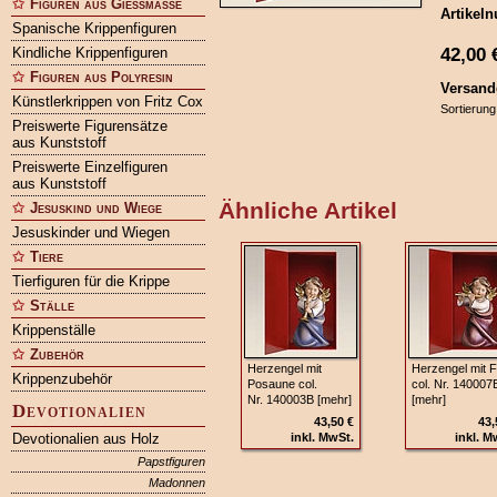
Figuren aus Gießmasse
Artikel
Spanische Krippenfiguren
42,00
Kindliche Krippenfiguren
Figuren aus Polyresin
Versand
Künstlerkrippen von Fritz Cox
Sortierung
Preiswerte Figurensätze
aus Kunststoff
Preiswerte Einzelfiguren
aus Kunststoff
Ähnliche Artikel
Jesuskind und Wiege
Jesuskinder und Wiegen
Tiere
Tierfiguren für die Krippe
Ställe
Krippenställe
Zubehör
Herzengel mit
Herzengel mit F
Krippenzubehör
Posaune col.
col. Nr. 140007
Nr. 140003B [mehr]
[mehr]
Devotionalien
43,50 €
43,
Devotionalien aus Holz
inkl. MwSt.
inkl. M
Papstfiguren
Madonnen