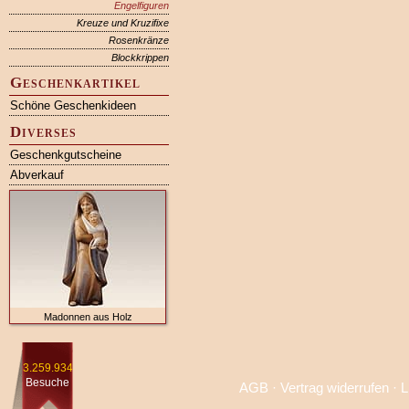
Engelfiguren
Kreuze und Kruzifixe
Rosenkränze
Blockkrippen
Geschenkartikel
Schöne Geschenkideen
Diverses
Geschenkgutscheine
Abverkauf
Madonnen aus Holz
3.259.934
Besuche
AGB
·
Vertrag widerrufen
·
L