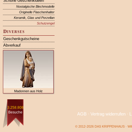
Schöne Geschenkideen
Nostalgische Blechmodelle
Originelle Flaschenhalter
Keramik, Glas und Porzellan
Schutzengel
Diverses
Geschenkgutscheine
Abverkauf
Madonnen aus Holz
3.258.808
Besuche
AGB
·
Vertrag widerrufen
·
L
© 2012-2026 DAS KRIPPENHAUS · Wilf