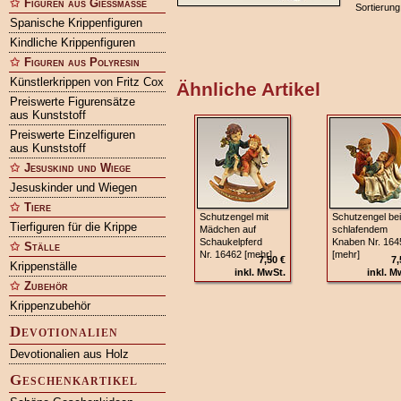
Figuren aus Gießmasse
Sortierung
Spanische Krippenfiguren
Kindliche Krippenfiguren
Figuren aus Polyresin
Künstlerkrippen von Fritz Cox
Ähnliche Artikel
Preiswerte Figurensätze
aus Kunststoff
Preiswerte Einzelfiguren
aus Kunststoff
Jesuskind und Wiege
Jesuskinder und Wiegen
Tiere
Schutzengel mit
Schutzengel bei
Tierfiguren für die Krippe
Mädchen auf
schlafendem
Schaukelpferd
Knaben Nr. 164
Ställe
Nr. 16462 [mehr]
[mehr]
7,50 €
7,
Krippenställe
inkl. MwSt.
inkl. M
Zubehör
Krippenzubehör
Devotionalien
Devotionalien aus Holz
Geschenkartikel