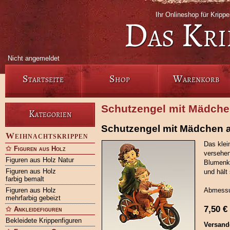
Ihr Onlineshop für Krip
Das Kri
Nicht angemeldet
Startseite
Shop
Warenkorb
Schutzengel mit Mädchen
Kategorien
Schutzengel mit Mädchen a
Weihnachtskrippen
Das klei
Figuren aus Holz
versehen
Figuren aus Holz Natur
Blumenkö
Figuren aus Holz
und häl
farbig bemalt
Figuren aus Holz
Abmessu
mehrfarbig gebeizt
7,50
€
Ankleidefiguren
Bekleidete Krippenfiguren
Versand