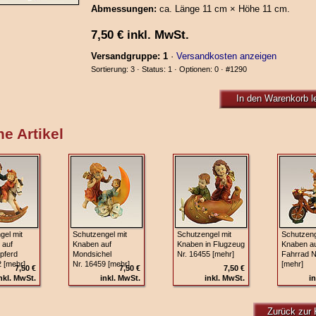
Abmessungen:
ca. Länge 11 cm × Höhe 11 cm.
7,50
€
inkl. MwSt.
Versandgruppe: 1
·
Versandkosten anzeigen
Sortierung: 3 · Status: 1 · Optionen: 0 ·
#1290
In den Warenkorb l
e Artikel
gel mit
Schutzengel mit
Schutzengel mit
Schutzeng
 auf
Knaben auf
Knaben in Flugzeug
Knaben au
pferd
Mondsichel
Nr. 16455 [mehr]
Fahrrad N
2 [mehr]
Nr. 16459 [mehr]
[mehr]
7,50 €
7,50 €
7,50 €
nkl. MwSt.
inkl. MwSt.
inkl. MwSt.
in
Zurück zur 