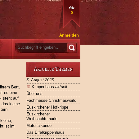
0
Anmelden
Aktuelle Themen
6. August 2026
📅
Krippenhaus
aktuell
ihrem Bett,
lt es eine
Über uns
l steht auf
Fachmesse Christmasworld
 das kleine
Euskirchener Hofkrippe
tern.
Euskirchener
Weihnachtsmarkt
kleine,
Materialkunde
ht ist im
Das Eifelkrippenhaus