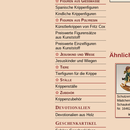
Figuren aus Gießmasse
Spanische Krippenfiguren
Kindliche Krippenfiguren
Figuren aus Polyresin
Künstlerkrippen von Fritz Cox
Preiswerte Figurensätze
aus Kunststoff
Preiswerte Einzelfiguren
aus Kunststoff
Ähnlich
Jesuskind und Wiege
Jesuskinder und Wiegen
Tiere
Tierfiguren für die Krippe
Ställe
Krippenställe
Zubehör
Schutzen
Krippenzubehör
Mädchen
Schaukel
Devotionalien
Nr. 1646
Devotionalien aus Holz
i
Geschenkartikel