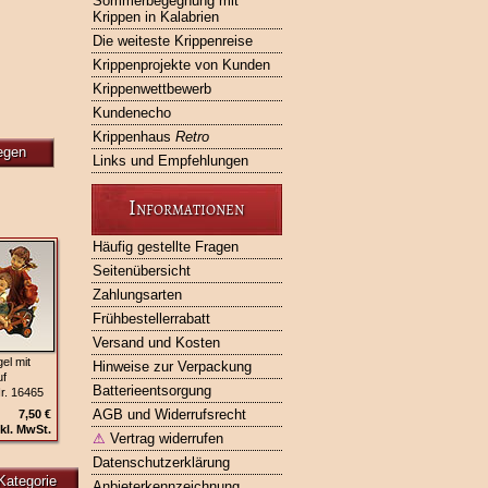
Sommerbegegnung mit
Krippen in Kalabrien
Die weiteste Krippenreise
Krippenprojekte von Kunden
Krippenwettbewerb
Kundenecho
Krippenhaus
Retro
egen
Links und Empfehlungen
Informationen
Häufig gestellte Fragen
Seitenübersicht
Zahlungsarten
Frühbestellerrabatt
Versand und Kosten
el mit
Hinweise zur Verpackung
f
Batterieentsorgung
r. 16465
AGB und Widerrufsrecht
7,50 €
kl. MwSt.
⚠
Vertrag widerrufen
Datenschutzerklärung
Kategorie
Anbieterkennzeichnung