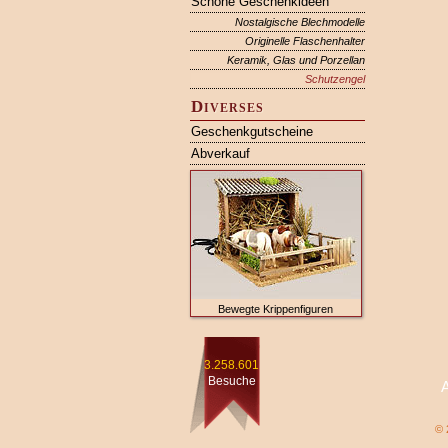
Schöne Geschenkideen
Nostalgische Blechmodelle
Originelle Flaschenhalter
Keramik, Glas und Porzellan
Schutzengel
Diverses
Geschenkgutscheine
Abverkauf
Bewegte Krippenfiguren
3.258.601
Besuche
© 