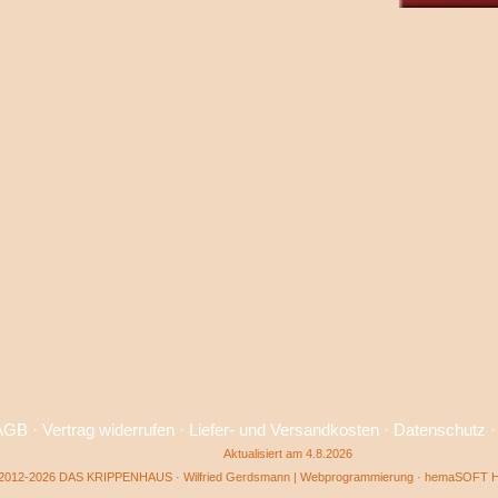
AGB
·
Vertrag widerrufen
·
Liefer- und Versandkosten
·
Datenschutz
Aktualisiert am 4.8.2026
2012-2026 DAS KRIPPENHAUS · Wilfried Gerdsmann | Webprogrammierung ·
hemaSOFT He