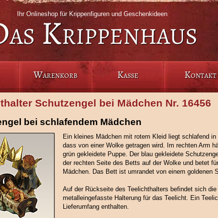
Ihr Onlineshop für Krippenfiguren und Geschenkideen
Das Krippenhaus
Warenkorb
Kasse
Kontakt
hthalter Schutzengel bei Mädchen Nr. 16456
engel bei schlafendem Mädchen
Ein kleines Mädchen mit rotem Kleid liegt schlafend in 
dass von einer Wolke getragen wird. Im rechten Arm hä
grün gekleidete Puppe. Der blau gekleidete Schutzenge
der rechten Seite des Betts auf der Wolke und betet für
Mädchen. Das Bett ist umrandet von einem goldenen S
Auf der Rückseite des Teelichthalters befindet sich die 
metalleingefasste Halterung für das Teelicht. Ein Teelic
Lieferumfang enthalten.