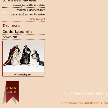
Schöne Geschenkideen
Nostalgische Blechmodelle
Originelle Flaschenhalter
Keramik, Glas und Porzellan
Schutzengel
Diverses
Geschenkgutscheine
Abverkauf
Ankleidefiguren
3.261.583
Besuche
AGB
·
Vertrag widerrufen
·
L
© 2012-2026 DAS KRIPPENHAUS · Wilf