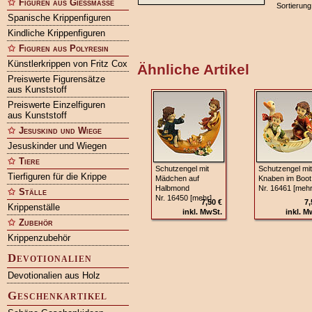
Figuren aus Gießmasse
Sortierung
Spanische Krippenfiguren
Kindliche Krippenfiguren
Figuren aus Polyresin
Künstlerkrippen von Fritz Cox
Ähnliche Artikel
Preiswerte Figurensätze
aus Kunststoff
Preiswerte Einzelfiguren
aus Kunststoff
Jesuskind und Wiege
Jesuskinder und Wiegen
Tiere
Schutzengel mit
Schutzengel mit
Tierfiguren für die Krippe
Mädchen auf
Knaben im Boot
Halbmond
Nr. 16461 [mehr
Ställe
Nr. 16450 [mehr]
7,50 €
7,
Krippenställe
inkl. MwSt.
inkl. M
Zubehör
Krippenzubehör
Devotionalien
Devotionalien aus Holz
Geschenkartikel