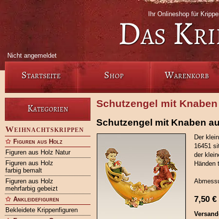
Ihr Onlineshop für Krip
Das Kri
Nicht angemeldet
Startseite
Shop
Warenkorb
Schutzengel mit Knaben
Kategorien
Schutzengel mit Knaben a
Weihnachtskrippen
Der klei
Figuren aus Holz
16451 si
Figuren aus Holz Natur
der klei
Figuren aus Holz
Händen t
farbig bemalt
Figuren aus Holz
Abmessu
mehrfarbig gebeizt
7,50
€
Ankleidefiguren
Bekleidete Krippenfiguren
Versand