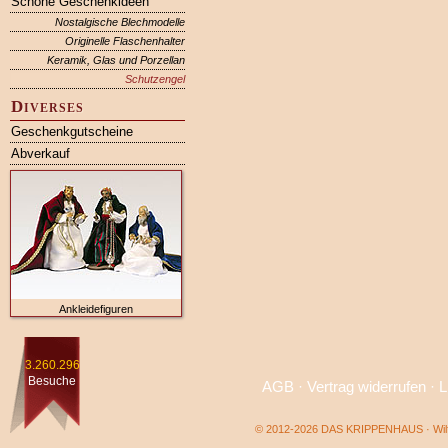
Schöne Geschenkideen
Nostalgische Blechmodelle
Originelle Flaschenhalter
Keramik, Glas und Porzellan
Schutzengel
Diverses
Geschenkgutscheine
Abverkauf
Ankleidefiguren
3.260.296
Besuche
AGB
·
Vertrag widerrufen
·
L
© 2012-2026 DAS KRIPPENHAUS · Wilf