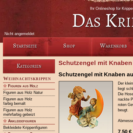
Ihr Onlineshop für Krip
Das Kri
Nicht angemeldet
Startseite
Shop
Warenkorb
Schutzengel mit Knaben 
Kategorien
Schutzengel mit Knaben au
Weihnachtskrippen
Der klei
Figuren aus Holz
liegt sc
Figuren aus Holz Natur
Die Hose
Figuren aus Holz
nackte P
farbig bemalt
roten Ge
Figuren aus Holz
beugt.
mehrfarbig gebeizt
Abmessu
Ankleidefiguren
Bekleidete Krippenfiguren
7,50
€