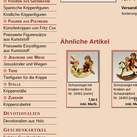
Figuren aus Gießmasse
Spanische Krippenfiguren
Versand
Sortierung
Kindliche Krippenfiguren
Figuren aus Polyresin
Künstlerkrippen von Fritz Cox
Preiswerte Figurensätze
aus Kunststoff
Ähnliche Artikel
Preiswerte Einzelfiguren
aus Kunststoff
Jesuskind und Wiege
Jesuskinder und Wiegen
Tiere
Tierfiguren für die Krippe
Ställe
Schutzengel mit
Schutzengel mit
Knaben im Boot
Knaben auf
Krippenställe
Nr. 16461 [mehr]
Schaukelpferd
Zubehör
Nr. 16463 [mehr
7,50 €
7,
Krippenzubehör
inkl. MwSt.
inkl. M
Devotionalien
Devotionalien aus Holz
Geschenkartikel