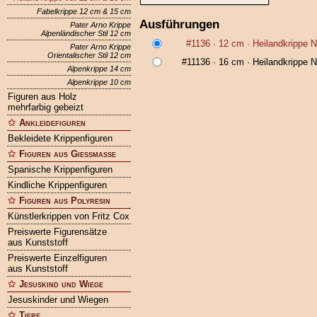
Fabelkrippe 12 cm & 15 cm
Ausführungen
Pater Arno Krippe
Alpenländischer Stil 12 cm
#1136
· 12 cm ·
Heilandkrippe 
Pater Arno Krippe
Orientalischer Stil 12 cm
#11136
· 16 cm ·
Heilandkrippe 
Alpenkrippe 14 cm
Alpenkrippe 10 cm
Figuren aus Holz
mehrfarbig gebeizt
Ankleidefiguren
Bekleidete Krippenfiguren
Figuren aus Gießmasse
Spanische Krippenfiguren
Kindliche Krippenfiguren
Figuren aus Polyresin
Künstlerkrippen von Fritz Cox
Preiswerte Figurensätze
aus Kunststoff
Preiswerte Einzelfiguren
aus Kunststoff
Jesuskind und Wiege
Jesuskinder und Wiegen
Tiere