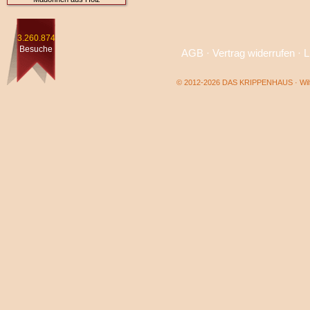
3.260.874
Besuche
AGB
·
Vertrag widerrufen
·
L
© 2012-2026 DAS KRIPPENHAUS · Wilf