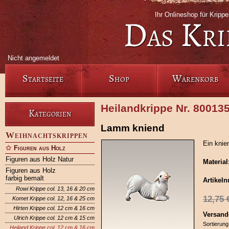
Ihr Onlineshop für Krip
Das Kri
Nicht angemeldet
Startseite
Shop
Warenkorb
Heilandkrippe Nr. 80013
Kategorien
Lamm kniend
Weihnachtskrippen
Ein knie
Figuren aus Holz
Figuren aus Holz Natur
Material
Figuren aus Holz
farbig bemalt
Artikel
Rowi Krippe col. 13, 16 & 20 cm
12,75
Komet Krippe col. 12, 16 & 25 cm
Hirten Krippe col. 12 cm & 16 cm
Versand
Ulrich Krippe col. 12 cm & 15 cm
Sortierung
Heiland Krippe col. 12 cm & 16 cm