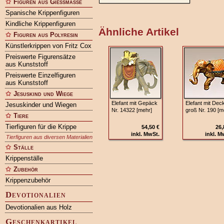
Figuren aus Gießmasse
Spanische Krippenfiguren
Kindliche Krippenfiguren
Ähnliche Artikel
Figuren aus Polyresin
Künstlerkrippen von Fritz Cox
Preiswerte Figurensätze
aus Kunststoff
Preiswerte Einzelfiguren
aus Kunststoff
Jesuskind und Wiege
Elefant mit Gepäck
Elefant mit Dec
Jesuskinder und Wiegen
Nr. 14322 [mehr]
groß Nr. 190 [m
Tiere
Tierfiguren für die Krippe
54,50 €
26,
inkl. MwSt.
inkl. M
Tierfiguren aus diversen Materialien
Ställe
Krippenställe
Zubehör
Krippenzubehör
Devotionalien
Devotionalien aus Holz
Geschenkartikel