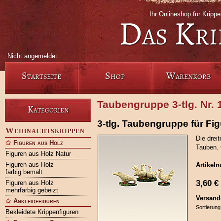
Ihr Onlineshop für Krip
Das Kri
Nicht angemeldet
Startseite
Shop
Warenkorb
Taubengruppe 3-tlg. Nr. 
Kategorien
3-tlg. Taubengruppe für Fig
Weihnachtskrippen
Die drei
Figuren aus Holz
Tauben. 
Figuren aus Holz Natur
Figuren aus Holz
Artikel
farbig bemalt
3,60
€
Figuren aus Holz
mehrfarbig gebeizt
Versand
Ankleidefiguren
Sortierung
Bekleidete Krippenfiguren