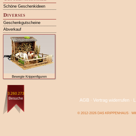
Schöne Geschenkideen
Diverses
Geschenkgutscheine
Abverkauf
Bewegte Krippenfiguren
3.260.273
Besuche
AGB
·
Vertrag widerrufen
·
L
© 2012-2026 DAS KRIPPENHAUS · Wilf