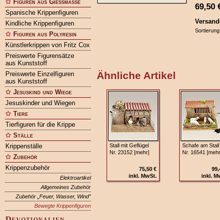
Figuren aus Gießmasse
69,50
Spanische Krippenfiguren
Versand
Kindliche Krippenfiguren
Sortierung
Figuren aus Polyresin
Künstlerkrippen von Fritz Cox
Preiswerte Figurensätze
aus Kunststoff
Ähnliche Artikel
Preiswerte Einzelfiguren
aus Kunststoff
Jesuskind und Wiege
Jesuskinder und Wiegen
Tiere
Tierfiguren für die Krippe
Ställe
Krippenställe
Stall mit Geflügel
Schafe am Stall
Nr. 23152 [mehr]
Nr. 16541 [mehr
Zubehör
Krippenzubehör
75,50 €
99,
inkl. MwSt.
inkl. M
Elektroartikel
Allgemeines Zubehör
Zubehör „Feuer, Wasser, Wind”
Bewegte Krippenfiguren
Devotionalien