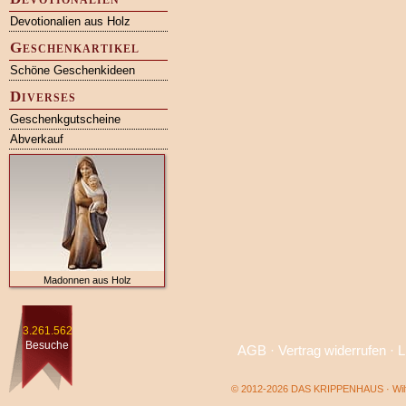
Devotionalien aus Holz
Geschenkartikel
Schöne Geschenkideen
Diverses
Geschenkgutscheine
Abverkauf
Madonnen aus Holz
3.261.562
Besuche
AGB
·
Vertrag widerrufen
·
L
© 2012-2026 DAS KRIPPENHAUS · Wilf