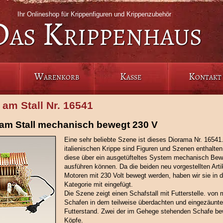
Ihr Onlineshop für Krippenfiguren und Krippenzubehör
Das Krippenhaus
Warenkorb
Kasse
Kontakt
 am Stall Nr. 16541
am Stall mechanisch bewegt 230 V
Eine sehr beliebte Szene ist dieses Diorama Nr. 16541.
italienischen Krippe sind Figuren und Szenen enthalten
diese über ein ausgetüfteltes System mechanisch Be
ausführen können. Da die beiden neu vorgestellten Arti
Motoren mit 230 Volt bewegt werden, haben wir sie in d
Kategorie mit eingefügt.
Die Szene zeigt einen Schafstall mit Futterstelle. von m
Schafen in dem teilweise überdachten und eingezäunt
Futterstand. Zwei der im Gehege stehenden Schafe be
Köpfe.