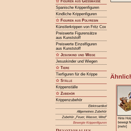
Figuren aus Gießmasse
Spanische Krippenfiguren
Kindliche Krippenfiguren
Figuren aus Polyresin
Künstlerkrippen von Fritz Cox
Preiswerte Figurensätze
aus Kunststoff
Preiswerte Einzelfiguren
aus Kunststoff
Jesuskind und Wiege
Jesuskinder und Wiegen
Tiere
Tierfiguren für die Krippe
Ähnlich
Ställe
Krippenställe
Zubehör
Krippenzubehör
Elektroartikel
Allgemeines Zubehör
Zubehör „Feuer, Wasser, Wind”
Hirte Ho
bewegt N
Bewegte Krippenfiguren
[mehr]
Devotionalien