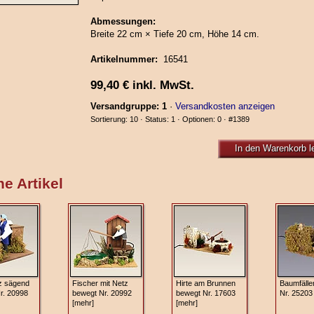
Abmessungen:
Breite 22 cm × Tiefe 20 cm, Höhe 14 cm.
Artikelnummer:
16541
99,40
€
inkl. MwSt.
Versandgruppe: 1
·
Versandkosten anzeigen
Sortierung: 10 · Status: 1 · Optionen: 0 ·
#1389
In den Warenkorb l
e Artikel
lz sägend
Fischer mit Netz
Hirte am Brunnen
Baumfälle
r. 20998
bewegt Nr. 20992
bewegt Nr. 17603
Nr. 25203
[mehr]
[mehr]