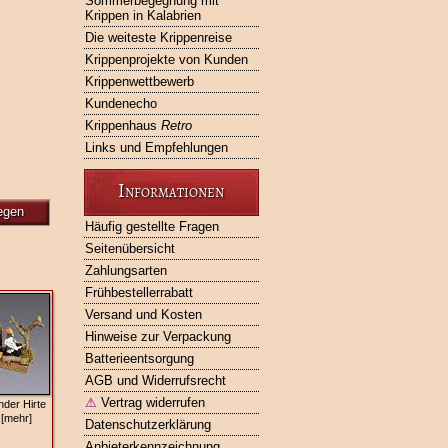
Sommerbegegnung mit
Krippen in Kalabrien
Die weiteste Krippenreise
Krippenprojekte von Kunden
Krippenwettbewerb
Kundenecho
Krippenhaus
Retro
Links und Empfehlungen
Informationen
egen
Häufig gestellte Fragen
Seitenübersicht
Zahlungsarten
Frühbestellerrabatt
Versand und Kosten
Hinweise zur Verpackung
Batterieentsorgung
AGB und Widerrufsrecht
⚠
Vertrag widerrufen
nder Hirte
 [mehr]
Datenschutzerklärung
Anbieterkennzeichnung