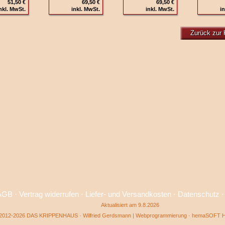
51,50 €
69,50 €
69,50 €
nkl. MwSt.
inkl. MwSt.
inkl. MwSt.
in
Zurück zur 
AGB
·
Vertrag widerrufen
·
Liefer- und Versandkosten
·
Datenschutz
Aktualisiert am 9.8.2026
2012-2026 DAS KRIPPENHAUS · Wilfried Gerdsmann | Webprogrammierung ·
hemaSOFT He