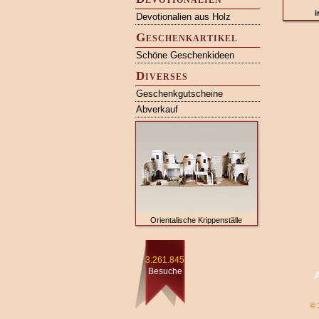
i
Devotionalien aus Holz
Geschenkartikel
Schöne Geschenkideen
Diverses
Geschenkgutscheine
Abverkauf
Orientalische Krippenställe
3.261.845
Besuche
© 