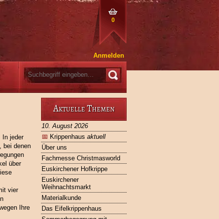
0
Anmelden
Aktuelle Themen
10. August 2026
📅
Krippenhaus
aktuell
 In jeder
, bei denen
Über uns
wegungen
Fachmesse Christmasworld
kel über
Euskirchener Hofkrippe
iese
Euskirchener
Weihnachtsmarkt
it vier
Materialkunde
en
wegen Ihre
Das Eifelkrippenhaus