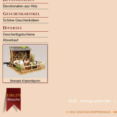
Devotionalien aus Holz
Geschenkartikel
Schöne Geschenkideen
Diverses
Geschenkgutscheine
Abverkauf
Bewegte Krippenfiguren
3.261.273
Besuche
AGB
·
Vertrag widerrufen
·
L
© 2012-2026 DAS KRIPPENHAUS · Wilf