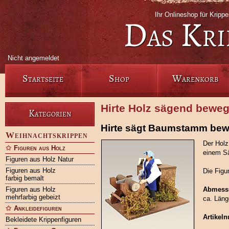
Ihr Onlineshop für Kripp
Das Kri
Nicht angemeldet
Startseite
Shop
Warenkorb
Hirte Holz sägend beweg
Kategorien
Hirte sägt Baumstamm bew
Weihnachtskrippen
Der Holz
Figuren aus Holz
einem Sä
Figuren aus Holz Natur
Figuren aus Holz
Die Figu
farbig bemalt
Figuren aus Holz
Abmess
mehrfarbig gebeizt
ca. Läng
Ankleidefiguren
Artikel
Bekleidete Krippenfiguren