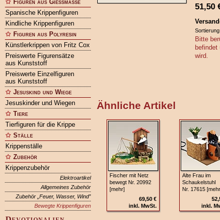
Figuren aus Gießmasse
51,50
Spanische Krippenfiguren
Versand
Kindliche Krippenfiguren
Sortierung
Figuren aus Polyresin
Bitte ber
Künstlerkrippen von Fritz Cox
befindet
Preiswerte Figurensätze
wird.
aus Kunststoff
Preiswerte Einzelfiguren
aus Kunststoff
Jesuskind und Wiege
Jesuskinder und Wiegen
Ähnliche Artikel
Tiere
Tierfiguren für die Krippe
Ställe
Krippenställe
Zubehör
Krippenzubehör
Fischer mit Netz
Alte Frau im
Elektroartikel
bewegt Nr. 20992
Schaukelstuhl
Allgemeines Zubehör
[mehr]
Nr. 17615 [mehr
Zubehör „Feuer, Wasser, Wind”
69,50 €
52,
Bewegte Krippenfiguren
inkl. MwSt.
inkl. M
Devotionalien