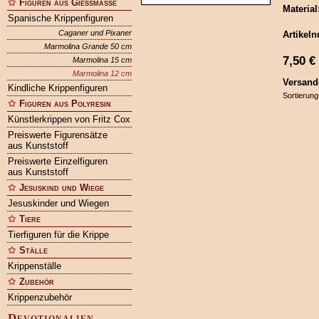
Figuren aus Gießmasse
Material
Spanische Krippenfiguren
Caganer und Pixaner
Artikel
Marmolina Grande 50 cm
7,50
€
Marmolina 15 cm
Marmolina 12 cm
Versand
Kindliche Krippenfiguren
Sortierung
Figuren aus Polyresin
Künstlerkrippen von Fritz Cox
Preiswerte Figurensätze
aus Kunststoff
Preiswerte Einzelfiguren
aus Kunststoff
Jesuskind und Wiege
Jesuskinder und Wiegen
Tiere
Tierfiguren für die Krippe
Ställe
Krippenställe
Zubehör
Krippenzubehör
Devotionalien