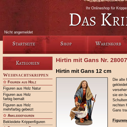
Ihr Onlineshop für Krip
Das Kri
Nicht angemeldet
Startseite
Shop
Warenkorb
Hirtin mit Gans Nr. 28007
Kategorien
Hirtin mit Gans 12 cm
Weihnachtskrippen
Die alte 
Figuren aus Holz
gekleidet
Figuren aus Holz Natur
versehen
Figuren aus Holz
sie ein 
farbig bemalt
Schultern
Figuren aus Holz
rechten 
mehrfarbig gebeizt
Gans tran
Ankleidefiguren
Figuren
Bekleidete Krippenfiguren