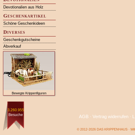
Devotionalien aus Holz
Geschenkartikel
Schöne Geschenkideen
Diverses
Geschenkgutscheine
Abverkauf
Bewegte Krippenfiguren
3.260.955
Besuche
AGB
·
Vertrag widerrufen
·
L
© 2012-2026 DAS KRIPPENHAUS · Wilf