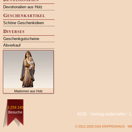
Devotionalien aus Holz
Geschenkartikel
Schöne Geschenkideen
Diverses
Geschenkgutscheine
Abverkauf
Madonnen aus Holz
3.259.185
Besuche
AGB
·
Vertrag widerrufen
·
L
© 2012-2026 DAS KRIPPENHAUS · Wilf