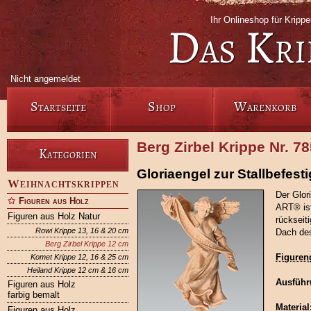
Ihr Onlineshop für Krip
Das Kri
Nicht angemeldet
Startseite
Shop
Warenkorb
Berg Zirbel Krippe Nr. 7
Kategorien
Gloriaengel zur Stallbefest
Weihnachtskrippen
Der Glor
Figuren aus Holz
ART® ist
Figuren aus Holz Natur
rückseit
Rowi Krippe 13, 16 & 20 cm
Dach des
Berg Zirbel Krippe 12 cm
Figuren
Komet Krippe 12, 16 & 25 cm
Heiland Krippe 12 cm & 16 cm
Ausführ
Figuren aus Holz
farbig bemalt
Material
Figuren aus Holz