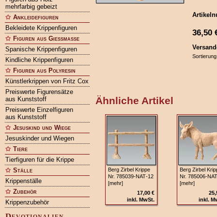
mehrfarbig gebeizt
Artikel
Ankleidefiguren
Bekleidete Krippenfiguren
36,50
Figuren aus Gießmasse
Versand
Spanische Krippenfiguren
Sortierung
Kindliche Krippenfiguren
Figuren aus Polyresin
Künstlerkrippen von Fritz Cox
Preiswerte Figurensätze
Ähnliche Artikel
aus Kunststoff
Preiswerte Einzelfiguren
aus Kunststoff
Jesuskind und Wiege
Jesuskinder und Wiegen
Tiere
Tierfiguren für die Krippe
Ställe
Berg Zirbel Krippe
Berg Zirbel Kri
Nr. 785039‑NAT‑12
Nr. 785006‑NA
Krippenställe
[mehr]
[mehr]
Zubehör
17,00 €
25,
inkl. MwSt.
inkl. M
Krippenzubehör
Devotionalien