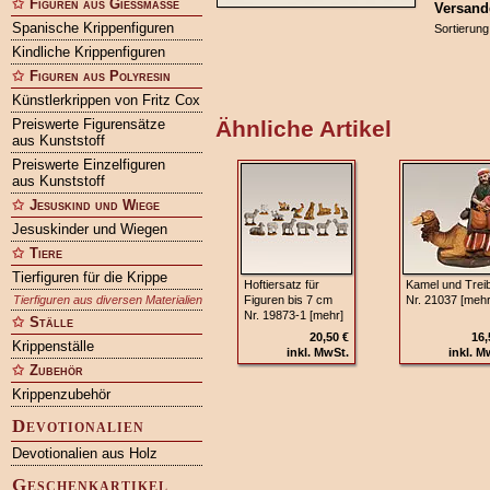
Figuren aus Gießmasse
Versand
Spanische Krippenfiguren
Sortierung
Kindliche Krippenfiguren
Figuren aus Polyresin
Künstlerkrippen von Fritz Cox
Preiswerte Figurensätze
Ähnliche Artikel
aus Kunststoff
Preiswerte Einzelfiguren
aus Kunststoff
Jesuskind und Wiege
Jesuskinder und Wiegen
Tiere
Tierfiguren für die Krippe
Hoftiersatz für
Kamel und Trei
Tierfiguren aus diversen Materialien
Figuren bis 7 cm
Nr. 21037 [mehr
Nr. 19873-1 [mehr]
Ställe
20,50 €
16,
Krippenställe
inkl. MwSt.
inkl. M
Zubehör
Krippenzubehör
Devotionalien
Devotionalien aus Holz
Geschenkartikel