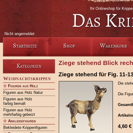
Ihr Onlineshop für Krip
Das Kri
Nicht angemeldet
Startseite
Shop
Warenkorb
Ziege stehend Blick rech
Kategorien
Ziege stehend für Fig. 11-1
Weihnachtskrippen
Die steh
Figuren aus Holz
Figuren aus Holz Natur
Die Figu
Figuren aus Holz
farbig bemalt
Gesamt
Figuren aus Holz
mehrfarbig gebeizt
Artikel
Ankleidefiguren
4,60
€
Bekleidete Krippenfiguren