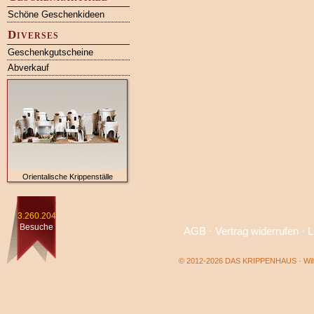
Schöne Geschenkideen
Diverses
Geschenkgutscheine
Abverkauf
Orientalische Krippenställe
3.260.204
Besuche
AGB
·
Vertrag widerrufen
·
L
© 2012-2026 DAS KRIPPENHAUS · Wilf