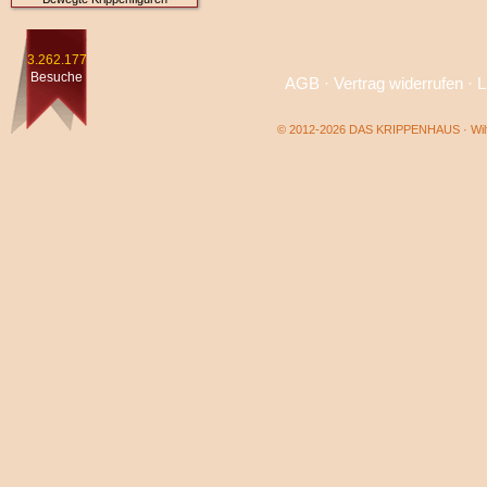
3.262.177
Besuche
AGB
·
Vertrag widerrufen
·
L
© 2012-2026 DAS KRIPPENHAUS · Wilf