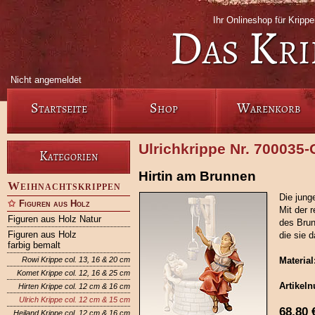
Ihr Onlineshop für Krip
Das Kri
Nicht angemeldet
Startseite
Shop
Warenkorb
Ulrichkrippe Nr. 700035
Kategorien
Hirtin am Brunnen
Weihnachtskrippen
Die jung
Figuren aus Holz
Mit der 
Figuren aus Holz Natur
des Brun
Figuren aus Holz
die sie 
farbig bemalt
Rowi Krippe col. 13, 16 & 20 cm
Material
Komet Krippe col. 12, 16 & 25 cm
Artikel
Hirten Krippe col. 12 cm & 16 cm
Ulrich Krippe col. 12 cm & 15 cm
68,80
Heiland Krippe col. 12 cm & 16 cm