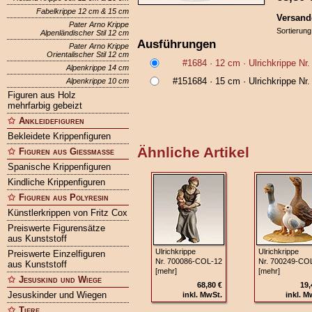
Fabelkrippe 12 cm & 15 cm
Versand
Pater Arno Krippe
Sortierung
Alpenländischer Stil 12 cm
Ausführungen
Pater Arno Krippe
Orientalischer Stil 12 cm
#1684
· 12 cm ·
Ulrichkrippe Nr
Alpenkrippe 14 cm
#151684
· 15 cm ·
Ulrichkrippe Nr
Alpenkrippe 10 cm
Figuren aus Holz
mehrfarbig gebeizt
Ankleidefiguren
Bekleidete Krippenfiguren
Ähnliche Artikel
Figuren aus Gießmasse
Spanische Krippenfiguren
Kindliche Krippenfiguren
Figuren aus Polyresin
Künstlerkrippen von Fritz Cox
Preiswerte Figurensätze
aus Kunststoff
Ulrichkrippe
Ulrichkrippe
Preiswerte Einzelfiguren
Nr. 700086‑COL‑12
Nr. 700249‑CO
aus Kunststoff
[mehr]
[mehr]
Jesuskind und Wiege
68,80 €
19,
Jesuskinder und Wiegen
inkl. MwSt.
inkl. M
Tiere