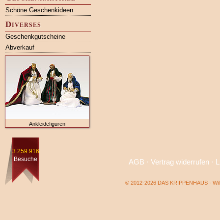
Schöne Geschenkideen
Diverses
Geschenkgutscheine
Abverkauf
Ankleidefiguren
3.259.916
Besuche
AGB
·
Vertrag widerrufen
·
L
© 2012-2026 DAS KRIPPENHAUS · Wilf