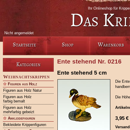
Ihr Onlineshop für Krip
Das Kri
Nicht angemeldet
Startseite
Shop
Warenkorb
Ente stehend Nr. 0216
Kategorien
Ente stehend 5 cm
Weihnachtskrippen
Die Ente
Figuren aus Holz
handbemal
Figuren aus Holz Natur
Figuren aus Holz
Die Höhe
farbig bemalt
Figuren aus Holz
Artikel
mehrfarbig gebeizt
3,95
€
Ankleidefiguren
Bekleidete Krippenfiguren
Versand