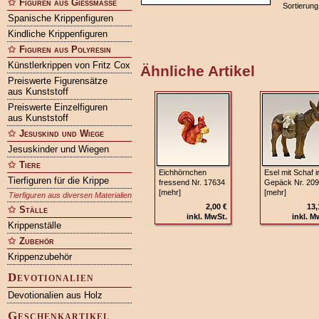
Figuren aus Gießmasse
Sortierung
Spanische Krippenfiguren
Kindliche Krippenfiguren
Figuren aus Polyresin
Künstlerkrippen von Fritz Cox
Ähnliche Artikel
Preiswerte Figurensätze
aus Kunststoff
Preiswerte Einzelfiguren
aus Kunststoff
Jesuskind und Wiege
Jesuskinder und Wiegen
Tiere
Eichhörnchen
Esel mit Schaf 
Tierfiguren für die Krippe
fressend Nr. 17634
Gepäck Nr. 20
[mehr]
[mehr]
Tierfiguren aus diversen Materialien
2,00 €
13,
Ställe
inkl. MwSt.
inkl. M
Krippenställe
Zubehör
Krippenzubehör
Devotionalien
Devotionalien aus Holz
Geschenkartikel