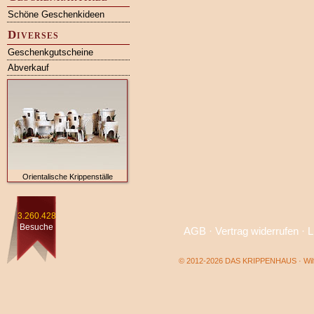
Schöne Geschenkideen
Diverses
Geschenkgutscheine
Abverkauf
Orientalische Krippenställe
3.260.428
Besuche
AGB
·
Vertrag widerrufen
·
L
© 2012-2026 DAS KRIPPENHAUS · Wilf