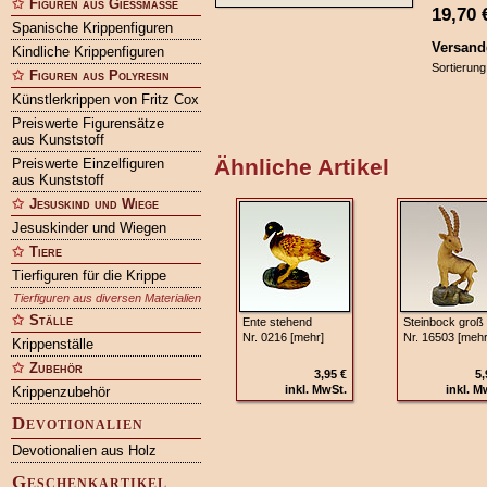
Figuren aus Gießmasse
19,70
Spanische Krippenfiguren
Versand
Kindliche Krippenfiguren
Sortierung
Figuren aus Polyresin
Künstlerkrippen von Fritz Cox
Preiswerte Figurensätze
aus Kunststoff
Ähnliche Artikel
Preiswerte Einzelfiguren
aus Kunststoff
Jesuskind und Wiege
Jesuskinder und Wiegen
Tiere
Tierfiguren für die Krippe
Tierfiguren aus diversen Materialien
Ställe
Ente stehend
Steinbock groß
Nr. 0216 [mehr]
Nr. 16503 [mehr
Krippenställe
Zubehör
3,95 €
5,
inkl. MwSt.
inkl. M
Krippenzubehör
Devotionalien
Devotionalien aus Holz
Geschenkartikel