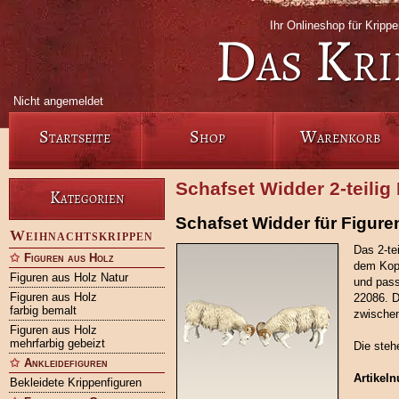
Ihr Onlineshop für Krip
Das Kri
Nicht angemeldet
Startseite
Shop
Warenkorb
Schafset Widder 2-teilig
Kategorien
Schafset Widder für Figur
Weihnachtskrippen
Das 2-te
Figuren aus Holz
dem Kopf
Figuren aus Holz Natur
und pass
Figuren aus Holz
22086. D
farbig bemalt
zwische
Figuren aus Holz
mehrfarbig gebeizt
Die ste
Ankleidefiguren
Artikel
Bekleidete Krippenfiguren