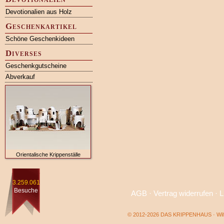
Devotionalien aus Holz
Geschenkartikel
Schöne Geschenkideen
Diverses
Geschenkgutscheine
Abverkauf
Orientalische Krippenställe
3.259.061
Besuche
AGB
·
Vertrag widerrufen
·
L
© 2012-2026 DAS KRIPPENHAUS · Wilf