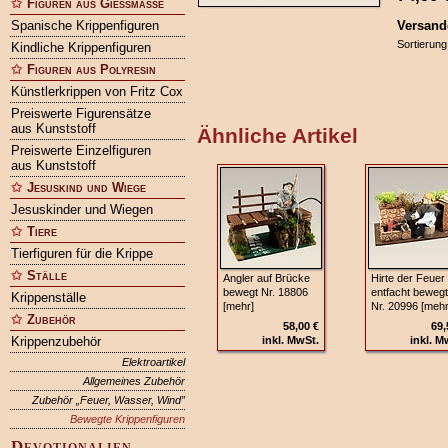
Figuren aus Gießmasse
Spanische Krippenfiguren
Versand
Sortierung
Kindliche Krippenfiguren
Figuren aus Polyresin
Künstlerkrippen von Fritz Cox
Preiswerte Figurensätze
aus Kunststoff
Ähnliche Artikel
Preiswerte Einzelfiguren
aus Kunststoff
Jesuskind und Wiege
Jesuskinder und Wiegen
Tiere
Tierfiguren für die Krippe
Ställe
Angler auf Brücke
Hirte der Feuer
bewegt Nr. 18806
entfacht bewegt
Krippenställe
[mehr]
Nr. 20996 [mehr
Zubehör
58,00 €
69,
Krippenzubehör
inkl. MwSt.
inkl. M
Elektroartikel
Allgemeines Zubehör
Zubehör „Feuer, Wasser, Wind”
Bewegte Krippenfiguren
Devotionalien