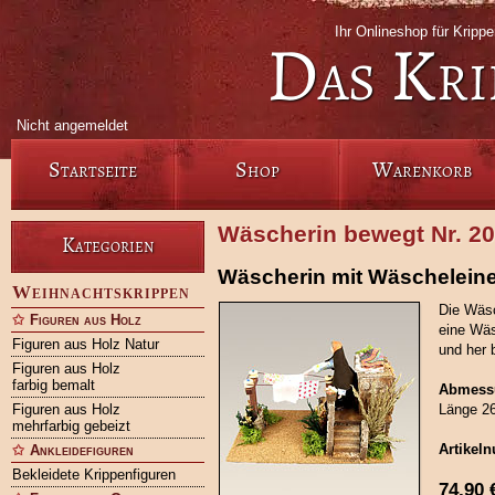
Ihr Onlineshop für Kripp
Das Kri
Nicht angemeldet
Startseite
Shop
Warenkorb
Wäscherin bewegt Nr. 2
Kategorien
Wäscherin mit Wäschelein
Weihnachtskrippen
Die Wäsc
Figuren aus Holz
eine Wäs
Figuren aus Holz Natur
und her 
Figuren aus Holz
farbig bemalt
Abmess
Figuren aus Holz
Länge 26
mehrfarbig gebeizt
Artikel
Ankleidefiguren
Bekleidete Krippenfiguren
74,90