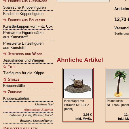
Figuren aus Gießmasse
Spanische Krippenfiguren
Artikel
Kindliche Krippenfiguren
12,70
Figuren aus Polyresin
Künstlerkrippen von Fritz Cox
Versand
Preiswerte Figurensätze
Sortierung
aus Kunststoff
Preiswerte Einzelfiguren
aus Kunststoff
Jesuskind und Wiege
Ähnliche Artikel
Jesuskinder und Wiegen
Tiere
Tierfiguren für die Krippe
Ställe
Krippenställe
Zubehör
Krippenzubehör
Holzstapel mit
Palme klein
Elektroartikel
Strauch Nr. 124-2
Nr. 17682 [mehr
[mehr]
Allgemeines Zubehör
3,95 €
12,
Zubehör „Feuer, Wasser, Wind”
inkl. MwSt.
inkl. M
Bewegte Krippenfiguren
Devotionalien