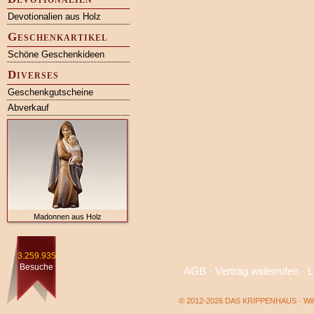
Devotionalien aus Holz
Geschenkartikel
Schöne Geschenkideen
Diverses
Geschenkgutscheine
Abverkauf
Madonnen aus Holz
3.259.935
Besuche
AGB
·
Vertrag widerrufen
·
L
© 2012-2026 DAS KRIPPENHAUS · Wilf