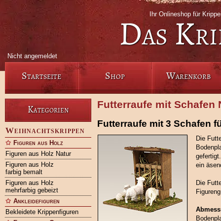
Ihr Onlineshop für Kripp
Das Kri
Nicht angemeldet
Startseite
Shop
Warenkorb
Futterraufe mit Schafen 
Kategorien
Futterraufe mit 3 Schafen f
Weihnachtskrippen
Die Futt
Figuren aus Holz
Bodenpla
Figuren aus Holz Natur
gefertig
Figuren aus Holz
ein äsen
farbig bemalt
Figuren aus Holz
Die Futt
mehrfarbig gebeizt
Figureng
Ankleidefiguren
Abmess
Bekleidete Krippenfiguren
Bodenpla