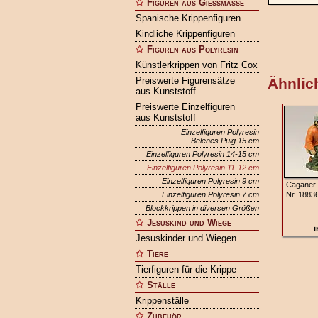
Figuren aus Gießmasse
Spanische Krippenfiguren
Kindliche Krippenfiguren
Figuren aus Polyresin
Künstlerkrippen von Fritz Cox
Preiswerte Figurensätze
Ähnlich
aus Kunststoff
Preiswerte Einzelfiguren
aus Kunststoff
Einzelfiguren Polyresin
Belenes Puig 15 cm
Einzelfiguren Polyresin 14-15 cm
Einzelfiguren Polyresin 11-12 cm
Einzelfiguren Polyresin 9 cm
Caganer 
Einzelfiguren Polyresin 7 cm
Nr. 1883
Blockkrippen in diversen Größen
Jesuskind und Wiege
i
Jesuskinder und Wiegen
Tiere
Tierfiguren für die Krippe
Ställe
Krippenställe
Zubehör