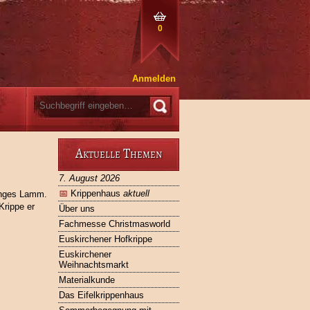
0
Anmelden
Aktuelle Themen
7. August 2026
📅
Krippenhaus
aktuell
junges Lamm.
Krippe er
Über uns
Fachmesse Christmasworld
Euskirchener Hofkrippe
Euskirchener
Weihnachtsmarkt
Materialkunde
Das Eifelkrippenhaus