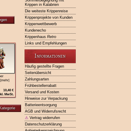
Sommerbegegnung mit
Krippen in Kalabrien
Die weiteste Krippenreise
Krippenprojekte von Kunden
egen
Krippenwettbewerb
Kundenecho
Krippenhaus
Retro
Links und Empfehlungen
Informationen
Häufig gestellte Fragen
Seitenübersicht
ber
Zahlungsarten
 [mehr]
Frühbestellerrabatt
10,40 €
Versand und Kosten
kl. MwSt.
Hinweise zur Verpackung
Batterieentsorgung
Kategorie
AGB und Widerrufsrecht
⚠
Vertrag widerrufen
Datenschutzerklärung
Anbieterkennzeichnung