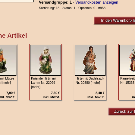
Versandgruppe: 1
·
Versandkosten anzeigen
Sortierung: 18 · Status: 1 · Optionen: 0 ·
#958
In den Warenkorb l
e Artikel
mit Mütze
Kniende Hirtin mit
Hirte mit Dudelsack
Kameltrei
6 [mehr]
Lamm Nr. 22099
Nr. 20880 [mehr]
Nr. 15333
[mehr]
7,90 €
7,50 €
8,40 €
nkl. MwSt.
inkl. MwSt.
inkl. MwSt.
in
Zurück zur 