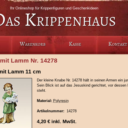
Ihr Onlineshop für Krippenfiguren und Geschenkideen
Das Krippenhaus
Warenkorb
Kasse
Kontakt
mit Lamm Nr. 14278
mit Lamm 11 cm
Der kleine Knabe Nr. 14278 hält in seinen Armen ein 
Sein Blick ist auf das Jesuskind gerichtet, vor dessen 
steht.
Material:
Polyresin
Artikelnummer:
14278
4,20
€
inkl. MwSt.