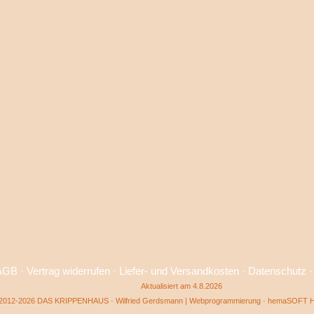
AGB
·
Vertrag widerrufen
·
Liefer- und Versandkosten
·
Datenschutz
Aktualisiert am 4.8.2026
2012-2026 DAS KRIPPENHAUS · Wilfried Gerdsmann | Webprogrammierung ·
hemaSOFT He