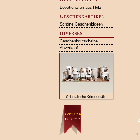
Devotionalien aus Holz
Geschenkartikel
Schöne Geschenkideen
Diverses
Geschenkgutscheine
Abverkauf
Orientalische Krippenställe
3.261.064
Besuche
© 