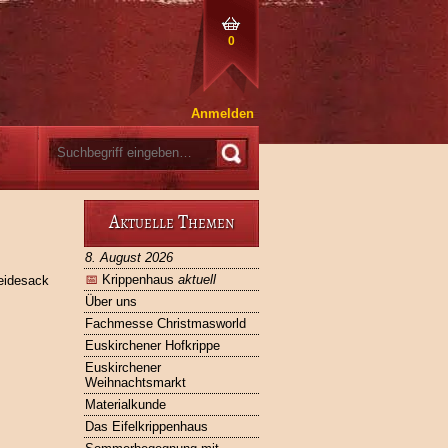
0
Anmelden
Aktuelle Themen
8. August 2026
📅
Krippenhaus
aktuell
reidesack
Über uns
Fachmesse Christmasworld
Euskirchener Hofkrippe
Euskirchener
Weihnachtsmarkt
Materialkunde
Das Eifelkrippenhaus