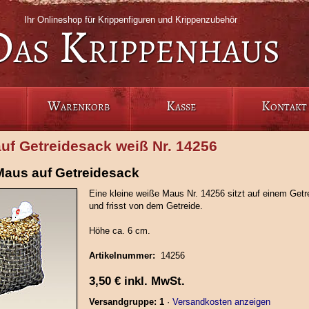
Ihr Onlineshop für Krippenfiguren und Krippenzubehör
Das Krippenhaus
Warenkorb
Kasse
Kontakt
uf Getreidesack weiß Nr. 14256
aus auf Getreidesack
Eine kleine weiße Maus Nr. 14256 sitzt auf einem Get
und frisst von dem Getreide.
Höhe ca. 6 cm.
Artikelnummer:
14256
3,50
€
inkl. MwSt.
Versandgruppe: 1
·
Versandkosten anzeigen