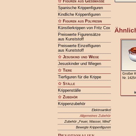
Figuren aus Gießmasse
Spanische Krippenfiguren
Kindliche Krippenfiguren
Figuren aus Polyresin
Künstlerkrippen von Fritz Cox
Ähnlich
Preiswerte Figurensätze
aus Kunststoff
Preiswerte Einzelfiguren
aus Kunststoff
Jesuskind und Wiege
Jesuskinder und Wiegen
Tiere
Großer K
Tierfiguren für die Krippe
Nr. 1425
Ställe
Krippenställe
i
Zubehör
Krippenzubehör
Elektroartikel
Allgemeines Zubehör
Zubehör „Feuer, Wasser, Wind”
Bewegte Krippenfiguren
Devotionalien