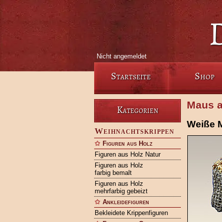
Nicht angemeldet
Startseite
Shop
Maus a
Kategorien
Weiße M
Weihnachtskrippen
Figuren aus Holz
Figuren aus Holz Natur
Figuren aus Holz
farbig bemalt
Figuren aus Holz
mehrfarbig gebeizt
Ankleidefiguren
Bekleidete Krippenfiguren