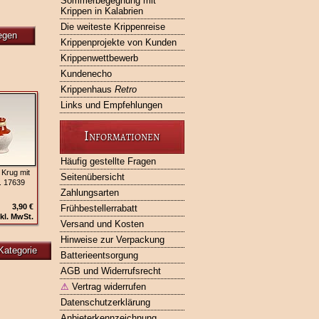
Sommerbegegnung mit
Krippen in Kalabrien
Die weiteste Krippenreise
egen
Krippenprojekte von Kunden
Krippenwettbewerb
Kundenecho
Krippenhaus
Retro
Links und Empfehlungen
Informationen
Häufig gestellte Fragen
 Krug mit
Seitenübersicht
. 17639
Zahlungsarten
3,90 €
Frühbestellerrabatt
kl. MwSt.
Versand und Kosten
Hinweise zur Verpackung
Kategorie
Batterieentsorgung
AGB und Widerrufsrecht
⚠
Vertrag widerrufen
Datenschutzerklärung
Anbieterkennzeichnung