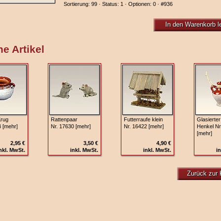
Sortierung: 99 · Status: 1 · Optionen: 0 ·
#936
In den Warenkorb l
e Artikel
rug
Rattenpaar
Futterraufe klein
Glasierter
4 [mehr]
Nr. 17630 [mehr]
Nr. 16422 [mehr]
Henkel Nr
[mehr]
2,95 €
3,50 €
4,90 €
nkl. MwSt.
inkl. MwSt.
inkl. MwSt.
in
Zurück zur 