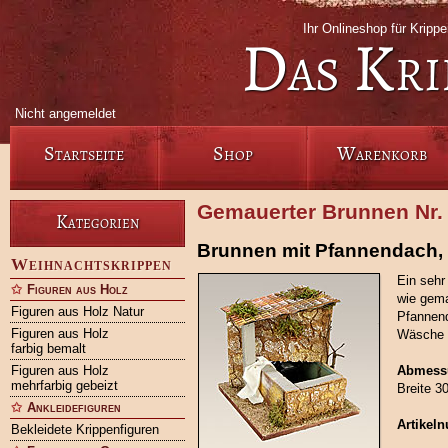
Ihr Onlineshop für Kripp
Das Kri
Nicht angemeldet
Startseite
Shop
Warenkorb
Gemauerter Brunnen Nr.
Kategorien
Brunnen mit Pfannendach
Weihnachtskrippen
Ein sehr
Figuren aus Holz
wie gema
Figuren aus Holz Natur
Pfannend
Figuren aus Holz
Wäsche b
farbig bemalt
Figuren aus Holz
Abmess
mehrfarbig gebeizt
Breite 3
Ankleidefiguren
Artikel
Bekleidete Krippenfiguren