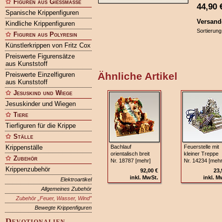
Figuren aus Gießmasse
44,90
Spanische Krippenfiguren
Versand
Kindliche Krippenfiguren
Sortierung
Figuren aus Polyresin
Künstlerkrippen von Fritz Cox
Preiswerte Figurensätze
aus Kunststoff
Ähnliche Artikel
Preiswerte Einzelfiguren
aus Kunststoff
Jesuskind und Wiege
Jesuskinder und Wiegen
Tiere
Tierfiguren für die Krippe
Ställe
Krippenställe
Bachlauf
Feuerstelle mit
orientalisch breit
kleiner Treppe
Zubehör
Nr. 18787 [mehr]
Nr. 14234 [mehr
Krippenzubehör
92,00 €
23,
inkl. MwSt.
inkl. M
Elektroartikel
Allgemeines Zubehör
Zubehör „Feuer, Wasser, Wind”
Bewegte Krippenfiguren
Devotionalien