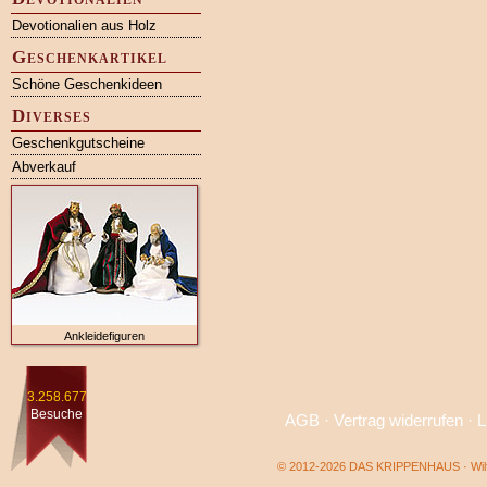
Devotionalien aus Holz
Geschenkartikel
Schöne Geschenkideen
Diverses
Geschenkgutscheine
Abverkauf
Ankleidefiguren
3.258.677
Besuche
AGB
·
Vertrag widerrufen
·
L
© 2012-2026 DAS KRIPPENHAUS · Wilf