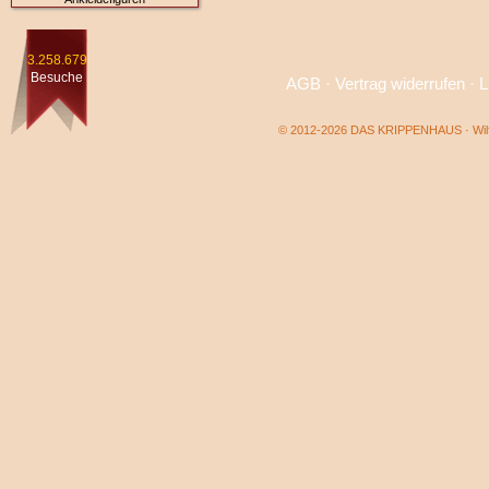
3.258.679
Besuche
AGB
·
Vertrag widerrufen
·
L
© 2012-2026 DAS KRIPPENHAUS · Wilf