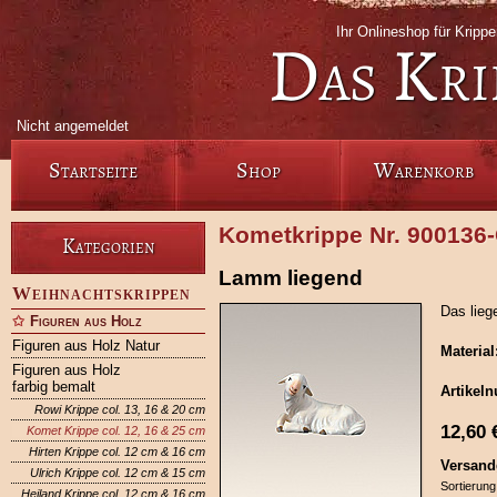
Ihr Onlineshop für Krip
Das Kri
Nicht angemeldet
Startseite
Shop
Warenkorb
Kometkrippe Nr. 900136
Kategorien
Lamm liegend
Weihnachtskrippen
Das lieg
Figuren aus Holz
Figuren aus Holz Natur
Material
Figuren aus Holz
farbig bemalt
Artikel
Rowi Krippe col. 13, 16 & 20 cm
12,60
Komet Krippe col. 12, 16 & 25 cm
Hirten Krippe col. 12 cm & 16 cm
Versand
Ulrich Krippe col. 12 cm & 15 cm
Sortierung
Heiland Krippe col. 12 cm & 16 cm