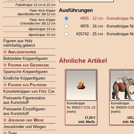
Fabelkrippe 12 cm & 15 cm
Ausführungen
Pater Arno Krippe
Alpenländischer Stil 12 cm
#855
· 12 cm ·
Kometkrippe Nr
Pater Arno Krippe
Orientalischer Stil 12 cm
#876
· 16 cm ·
Kometkrippe Nr
Alpenkrippe 14 cm
#25742
· 25 cm ·
Kometkrippe Nr
Alpenkrippe 10 cm
Figuren aus Holz
mehrfarbig gebeizt
Ankleidefiguren
Bekleidete Krippenfiguren
Ähnliche Artikel
Figuren aus Gießmasse
Spanische Krippenfiguren
Kindliche Krippenfiguren
Figuren aus Polyresin
Künstlerkrippen von Fritz Cox
Preiswerte Figurensätze
aus Kunststoff
Kometkrippe
Kometkrippe
Nr. 900017‑COL‑12
Nr. 900024‑CO
Preiswerte Einzelfiguren
[mehr]
[mehr]
aus Kunststoff
17,20 €
103,
Jesuskind und Wiege
inkl. MwSt.
inkl. M
Jesuskinder und Wiegen
Tiere