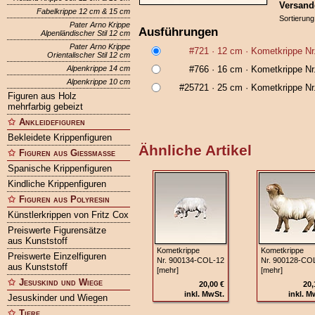
Versand
Fabelkrippe 12 cm & 15 cm
Sortierung
Pater Arno Krippe
Ausführungen
Alpenländischer Stil 12 cm
Pater Arno Krippe
#721
· 12 cm ·
Kometkrippe Nr
Orientalischer Stil 12 cm
Alpenkrippe 14 cm
#766
· 16 cm ·
Kometkrippe Nr
Alpenkrippe 10 cm
#25721
· 25 cm ·
Kometkrippe Nr
Figuren aus Holz
mehrfarbig gebeizt
Ankleidefiguren
Bekleidete Krippenfiguren
Ähnliche Artikel
Figuren aus Gießmasse
Spanische Krippenfiguren
Kindliche Krippenfiguren
Figuren aus Polyresin
Künstlerkrippen von Fritz Cox
Preiswerte Figurensätze
aus Kunststoff
Kometkrippe
Kometkrippe
Preiswerte Einzelfiguren
Nr. 900134‑COL‑12
Nr. 900128‑CO
aus Kunststoff
[mehr]
[mehr]
Jesuskind und Wiege
20,00 €
20,
inkl. MwSt.
inkl. M
Jesuskinder und Wiegen
Tiere