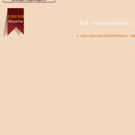
3.260.939
Besuche
AGB
·
Vertrag widerrufen
·
L
© 2012-2026 DAS KRIPPENHAUS · Wilf