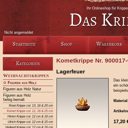
Ihr Onlineshop für Krip
Das Kri
Nicht angemeldet
Startseite
Shop
Warenkorb
Kometkrippe Nr. 900017
Kategorien
Lagerfeuer
Weihnachtskrippen
Das klei
Figuren aus Holz
ein schö
Figuren aus Holz Natur
beispiel
Figuren aus Holz
farbig bemalt
Material
Rowi Krippe col. 13, 16 & 20 cm
Artikel
Komet Krippe col. 12, 16 & 25 cm
Hirten Krippe col. 12 cm & 16 cm
17,20
Ulrich Krippe col. 12 cm & 15 cm
Heiland Krippe col. 12 cm & 16 cm