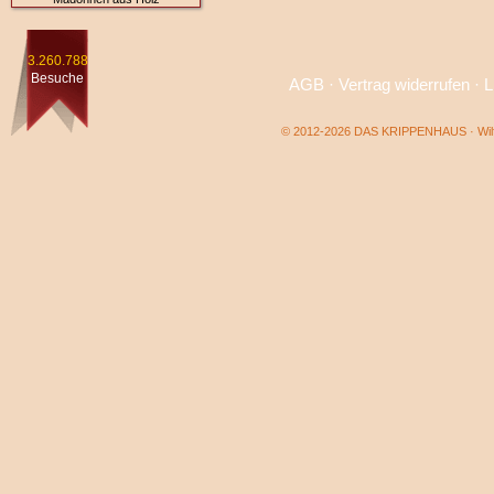
3.260.788
Besuche
AGB
·
Vertrag widerrufen
·
L
© 2012-2026 DAS KRIPPENHAUS · Wilf