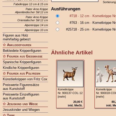
Sortierung
Fabelkrippe 12 cm & 15 cm
Ausführungen
Pater Arno Krippe
Alpenländischer Stil 12 cm
#718
· 12 cm ·
Kometkrippe Nr
Pater Arno Krippe
Orientalischer Stil 12 cm
#763
· 16 cm ·
Kometkrippe Nr
Alpenkrippe 14 cm
#25718
· 25 cm ·
Kometkrippe Nr
Alpenkrippe 10 cm
Figuren aus Holz
mehrfarbig gebeizt
Ankleidefiguren
Bekleidete Krippenfiguren
Ähnliche Artikel
Figuren aus Gießmasse
Spanische Krippenfiguren
Kindliche Krippenfiguren
Figuren aus Polyresin
Künstlerkrippen von Fritz Cox
Preiswerte Figurensätze
aus Kunststoff
Kometkrippe
Kometkrippe
Nr. 900137‑COL‑12
Nr. 900018‑CO
Preiswerte Einzelfiguren
[mehr]
[mehr]
aus Kunststoff
20,00 €
80,
Jesuskind und Wiege
inkl. MwSt.
inkl. M
Jesuskinder und Wiegen
Tiere