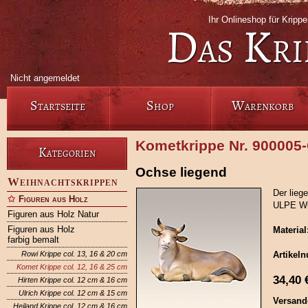
Ihr Onlineshop für Krip
Das Kri
Nicht angemeldet
Startseite
Shop
Warenkorb
Kometkrippe Nr. 900005
Kategorien
Ochse liegend
Weihnachtskrippen
Der lieg
Figuren aus Holz
ULPE W
Figuren aus Holz Natur
Figuren aus Holz
Material
farbig bemalt
Rowi Krippe col. 13, 16 & 20 cm
Artikel
Komet Krippe col. 12, 16 & 25 cm
34,40
Hirten Krippe col. 12 cm & 16 cm
Ulrich Krippe col. 12 cm & 15 cm
Versand
Heiland Krippe col. 12 cm & 16 cm