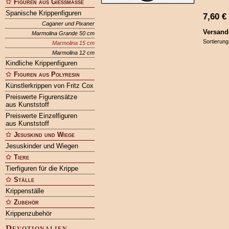
Figuren aus Gießmasse
Spanische Krippenfiguren
7,60
€
Caganer und Pixaner
Versand
Marmolina Grande 50 cm
Sortierung
Marmolina 15 cm
Marmolina 12 cm
Kindliche Krippenfiguren
Figuren aus Polyresin
Künstlerkrippen von Fritz Cox
Preiswerte Figurensätze
aus Kunststoff
Preiswerte Einzelfiguren
aus Kunststoff
Jesuskind und Wiege
Jesuskinder und Wiegen
Tiere
Tierfiguren für die Krippe
Ställe
Krippenställe
Zubehör
Krippenzubehör
Devotionalien