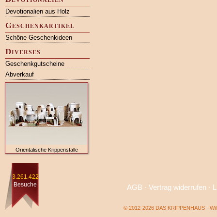
Devotionalien aus Holz
Geschenkartikel
Schöne Geschenkideen
Diverses
Geschenkgutscheine
Abverkauf
Orientalische Krippenställe
3.261.422
Besuche
AGB
·
Vertrag widerrufen
·
L
© 2012-2026 DAS KRIPPENHAUS · Wilf