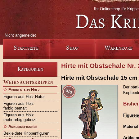
Ihr Onlineshop für Krip
Das Kri
Nicht angemeldet
Startseite
Shop
Warenkorb
Hirte mit Obstschale Nr.
Kategorien
Hirte mit Obstschale 15 cm
Weihnachtskrippen
Der bärti
Figuren aus Holz
Kopfbede
Figuren aus Holz Natur
Figuren aus Holz
Bisher
farbig bemalt
Figuren aus Holz
Figuren
mehrfarbig gebeizt
Ankleidefiguren
Material
Bekleidete Krippenfiguren
Artikel