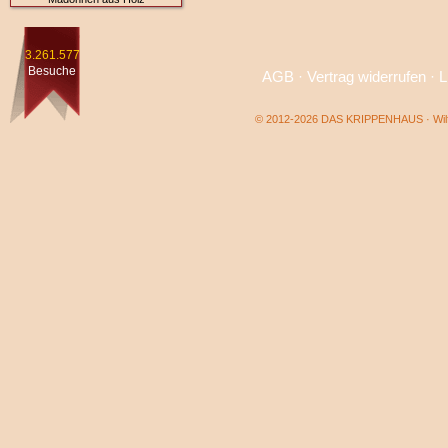
3.261.577
Besuche
AGB
·
Vertrag widerrufen
·
L
© 2012-2026 DAS KRIPPENHAUS · Wilf