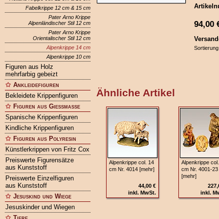
Artikel
Fabelkrippe 12 cm & 15 cm
Pater Arno Krippe
94,00
Alpenländischer Stil 12 cm
Pater Arno Krippe
Orientalischer Stil 12 cm
Versand
Alpenkrippe 14 cm
Sortierung
Alpenkrippe 10 cm
Figuren aus Holz
mehrfarbig gebeizt
Ankleidefiguren
Ähnliche Artikel
Bekleidete Krippenfiguren
Figuren aus Gießmasse
Spanische Krippenfiguren
Kindliche Krippenfiguren
Figuren aus Polyresin
Künstlerkrippen von Fritz Cox
Preiswerte Figurensätze
Alpenkrippe col. 14
Alpenkrippe col
aus Kunststoff
cm Nr. 4014 [mehr]
cm Nr. 4001-23
[mehr]
Preiswerte Einzelfiguren
aus Kunststoff
44,00 €
227,
inkl. MwSt.
inkl. M
Jesuskind und Wiege
Jesuskinder und Wiegen
Tiere