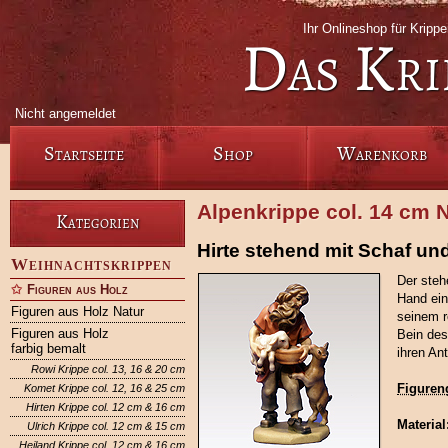
Ihr Onlineshop für Krip
Das Kri
Nicht angemeldet
Startseite
Shop
Warenkorb
Alpenkrippe col. 14 cm N
Kategorien
Hirte stehend mit Schaf un
Weihnachtskrippen
Der stehe
Figuren aus Holz
Hand ein
Figuren aus Holz Natur
seinem r
Figuren aus Holz
Bein des
farbig bemalt
ihren Ant
Rowi Krippe col. 13, 16 & 20 cm
Figuren
Komet Krippe col. 12, 16 & 25 cm
Hirten Krippe col. 12 cm & 16 cm
Material
Ulrich Krippe col. 12 cm & 15 cm
Heiland Krippe col. 12 cm & 16 cm