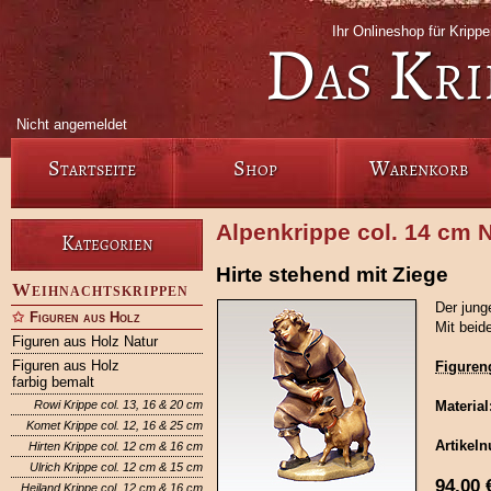
Ihr Onlineshop für Krip
Das Kri
Nicht angemeldet
Startseite
Shop
Warenkorb
Alpenkrippe col. 14 cm N
Kategorien
Hirte stehend mit Ziege
Weihnachtskrippen
Der jung
Figuren aus Holz
Mit beid
Figuren aus Holz Natur
Figuren aus Holz
Figuren
farbig bemalt
Rowi Krippe col. 13, 16 & 20 cm
Material
Komet Krippe col. 12, 16 & 25 cm
Artikel
Hirten Krippe col. 12 cm & 16 cm
Ulrich Krippe col. 12 cm & 15 cm
94,00
Heiland Krippe col. 12 cm & 16 cm