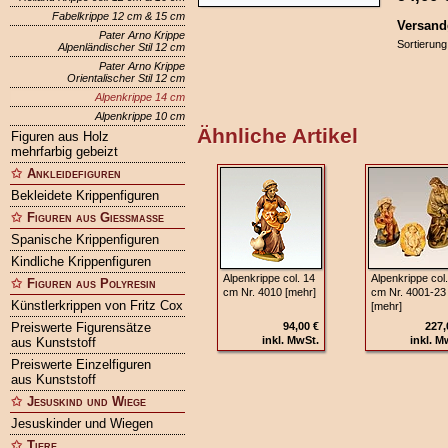
Fabelkrippe 12 cm & 15 cm
Versand
Pater Arno Krippe
Sortierung
Alpenländischer Stil 12 cm
Pater Arno Krippe
Orientalischer Stil 12 cm
Alpenkrippe 14 cm
Alpenkrippe 10 cm
Ähnliche Artikel
Figuren aus Holz
mehrfarbig gebeizt
Ankleidefiguren
Bekleidete Krippenfiguren
Figuren aus Gießmasse
Spanische Krippenfiguren
Kindliche Krippenfiguren
Alpenkrippe col. 14
Alpenkrippe col
Figuren aus Polyresin
cm Nr. 4010 [mehr]
cm Nr. 4001-23
Künstlerkrippen von Fritz Cox
[mehr]
Preiswerte Figurensätze
94,00 €
227,
inkl. MwSt.
inkl. M
aus Kunststoff
Preiswerte Einzelfiguren
aus Kunststoff
Jesuskind und Wiege
Jesuskinder und Wiegen
Tiere