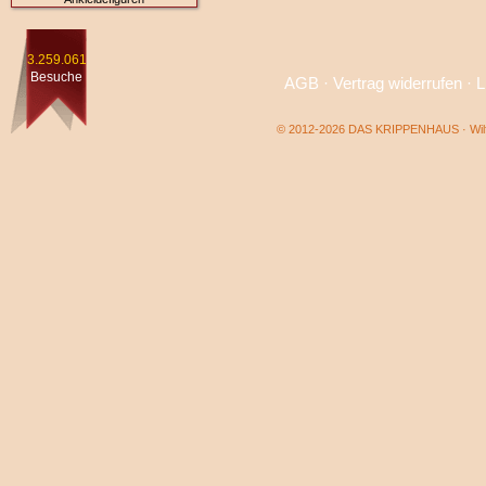
3.259.061
Besuche
AGB
·
Vertrag widerrufen
·
L
© 2012-2026 DAS KRIPPENHAUS · Wilf