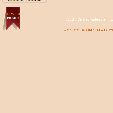
3.260.385
Besuche
AGB
·
Vertrag widerrufen
·
L
© 2012-2026 DAS KRIPPENHAUS · Wilf