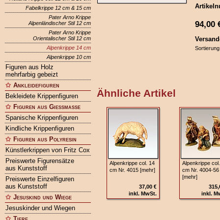
Artikel
Fabelkrippe 12 cm & 15 cm
Pater Arno Krippe
94,00
Alpenländischer Stil 12 cm
Pater Arno Krippe
Orientalischer Stil 12 cm
Versand
Alpenkrippe 14 cm
Sortierung
Alpenkrippe 10 cm
Figuren aus Holz
mehrfarbig gebeizt
Ankleidefiguren
Ähnliche Artikel
Bekleidete Krippenfiguren
Figuren aus Gießmasse
Spanische Krippenfiguren
Kindliche Krippenfiguren
Figuren aus Polyresin
Künstlerkrippen von Fritz Cox
Preiswerte Figurensätze
Alpenkrippe col. 14
Alpenkrippe col
aus Kunststoff
cm Nr. 4015 [mehr]
cm Nr. 4004-56
[mehr]
Preiswerte Einzelfiguren
aus Kunststoff
37,00 €
315,
inkl. MwSt.
inkl. M
Jesuskind und Wiege
Jesuskinder und Wiegen
Tiere