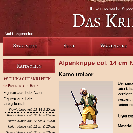
Ihr Onlineshop für Krip
Das Kri
Nicht angemeldet
Startseite
Shop
Warenkorb
Alpenkrippe col. 14 cm N
Kategorien
Kameltreiber
Weihnachtskrippen
Der jung
Figuren aus Holz
orientali
Figuren aus Holz Natur
verziert
Figuren aus Holz
verziert
farbig bemalt
seiner r
Rowi Krippe col. 13, 16 & 20 cm
Figuren
Komet Krippe col. 12, 16 & 25 cm
Hirten Krippe col. 12 cm & 16 cm
Material
Ulrich Krippe col. 12 cm & 15 cm
Heiland Krippe col. 12 cm & 16 cm