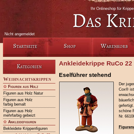
Ihr Onlineshop für Krip
Das Kri
Nicht angemeldet
Startseite
Shop
Warenkorb
Ankleidekrippe RuCo 22
Kategorien
Eselführer stehend
Weihnachtskrippen
Der juge
Figuren aus Holz
Cox® ist 
Figuren aus Holz Natur
erwachse
Figuren aus Holz
bäuerlic
farbig bemalt
gefertigt
Figuren aus Holz
schöne R
mehrfarbig gebeizt
Nr. 6610
Ankleidefiguren
Figuren
Bekleidete Krippenfiguren