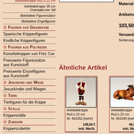
Ankleidekrippe RuCo 22 cm
Material
Ankleidekrippe 30 cm
Orientalischer Stil
Artikel
Bekleidete Figurensätze
Bekleidete Engelfiguren
103,50
Figuren aus Gießmasse
Spanische Krippenfiguren
Versand
Kindliche Krippenfiguren
Sortierung
Figuren aus Polyresin
Künstlerkrippen von Fritz Cox
Preiswerte Figurensätze
aus Kunststoff
Ähnliche Artikel
Preiswerte Einzelfiguren
aus Kunststoff
Jesuskind und Wiege
Jesuskinder und Wiegen
Tiere
Tierfiguren für die Krippe
Ställe
Ankleidekrippe
Ankleidekrippe
RuCo 22 cm
RuCo 22 cm
Krippenställe
Nr. 661052 [mehr]
Nr. 661040 [meh
Zubehör
108,50 €
46,
Krippenzubehör
inkl. MwSt.
inkl. M