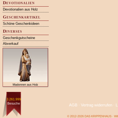
Devotionalien
Devotionalien aus Holz
Geschenkartikel
Schöne Geschenkideen
Diverses
Geschenkgutscheine
Abverkauf
Madonnen aus Holz
3.261.999
Besuche
AGB
·
Vertrag widerrufen
·
L
© 2012-2026 DAS KRIPPENHAUS · Wilf