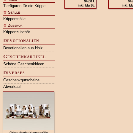
94,00 €
94,
Tierfiguren für die Krippe
inkl. MwSt.
inkl. M
Ställe
Krippenställe
Zubehör
Krippenzubehör
Devotionalien
Devotionalien aus Holz
Geschenkartikel
Schöne Geschenkideen
Diverses
Geschenkgutscheine
Abverkauf
Orientalische Krippenställe