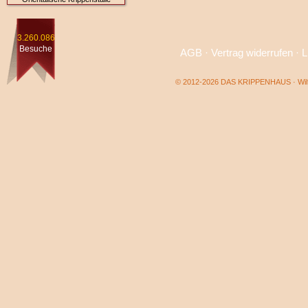
3.260.086
Besuche
AGB
·
Vertrag widerrufen
·
L
© 2012-2026 DAS KRIPPENHAUS · Wilf