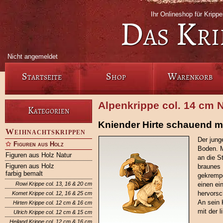
Ihr Onlineshop für Krip
Das Kri
Nicht angemeldet
Startseite
Shop
Warenkorb
Alpenkrippe col. 14 cm N
Kategorien
Kniender Hirte schauend m
Weihnachtskrippen
Der jung
Figuren aus Holz
Boden. M
Figuren aus Holz Natur
an die St
Figuren aus Holz
braunes 
farbig bemalt
gekrempe
Rowi Krippe col. 13, 16 & 20 cm
einen ei
hervorsc
Komet Krippe col. 12, 16 & 25 cm
An sein 
Hirten Krippe col. 12 cm & 16 cm
mit der l
Ulrich Krippe col. 12 cm & 15 cm
Heiland Krippe col. 12 cm & 16 cm