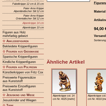
Figuren
Fabelkrippe 12 cm & 15 cm
Pater Arno Krippe
Alpenländischer Stil 12 cm
Material
Pater Arno Krippe
Orientalischer Stil 12 cm
Artikel
Alpenkrippe 14 cm
Alpenkrippe 10 cm
94,00
Figuren aus Holz
mehrfarbig gebeizt
Versand
Sortierung
Ankleidefiguren
Bekleidete Krippenfiguren
Figuren aus Gießmasse
Spanische Krippenfiguren
Ähnliche Artikel
Kindliche Krippenfiguren
Figuren aus Polyresin
Künstlerkrippen von Fritz Cox
Preiswerte Figurensätze
aus Kunststoff
Preiswerte Einzelfiguren
aus Kunststoff
Jesuskind und Wiege
Alpenkrippe col. 14
Alpenkrippe col
cm Nr. 4025 [mehr]
cm Nr. 4010 [m
Jesuskinder und Wiegen
Tiere