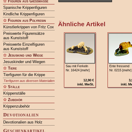
Figuren aus Gießmasse
Spanische Krippenfiguren
Kindliche Krippenfiguren
Figuren aus Polyresin
Ähnliche Artikel
Künstlerkrippen von Fritz Cox
Preiswerte Figurensätze
aus Kunststoff
Preiswerte Einzelfiguren
aus Kunststoff
Jesuskind und Wiege
Jesuskinder und Wiegen
Sau mit Ferkeln
Ente fressend
Tiere
Nr. 16424 [mehr]
Nr. 0215 [mehr]
Tierfiguren für die Krippe
12,90 €
3,
Tierfiguren aus diversen Materialien
inkl. MwSt.
inkl. M
Ställe
Krippenställe
Zubehör
Krippenzubehör
Devotionalien
Devotionalien aus Holz
Geschenkartikel