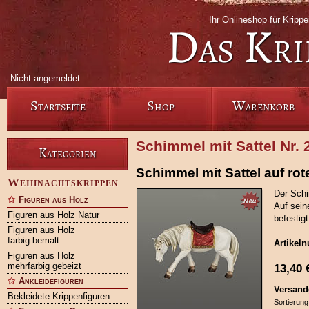
Ihr Onlineshop für Krip
Das Kri
Nicht angemeldet
Startseite
Shop
Warenkorb
Schimmel mit Sattel Nr. 
Kategorien
Schimmel mit Sattel auf ro
Weihnachtskrippen
Der Schi
Figuren aus Holz
Auf sein
Figuren aus Holz Natur
befestigt
Figuren aus Holz
farbig bemalt
Artikel
Figuren aus Holz
mehrfarbig gebeizt
13,40
Ankleidefiguren
Versand
Bekleidete Krippenfiguren
Sortierung