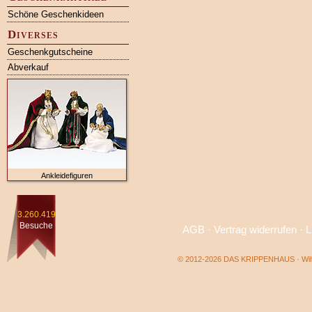
Schöne Geschenkideen
Diverses
Geschenkgutscheine
Abverkauf
Ankleidefiguren
3.260.419
Besuche
AGB
·
Vertrag widerrufen
·
L
© 2012-2026 DAS KRIPPENHAUS · Wilf