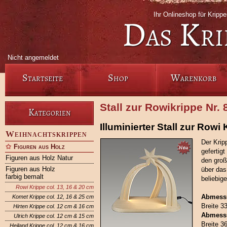
Ihr Onlineshop für Krip
Das Kri
Nicht angemeldet
Startseite
Shop
Warenkorb
Stall zur Rowikrippe Nr
Kategorien
Illuminierter Stall zur Rowi
Weihnachtskrippen
Der Krip
Figuren aus Holz
gefertig
Figuren aus Holz Natur
den groß
Figuren aus Holz
über das 
farbig bemalt
beliebig
Rowi Krippe col. 13, 16 & 20 cm
Abmessu
Komet Krippe col. 12, 16 & 25 cm
Breite 3
Hirten Krippe col. 12 cm & 16 cm
Abmessu
Ulrich Krippe col. 12 cm & 15 cm
Breite 3
Heiland Krippe col. 12 cm & 16 cm