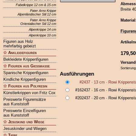
Abmessu
Fabelkrippe 12 cm & 15 cm
Breite 4
Pater Arno Krippe
Alpenländischer Stil 12 cm
Material
Pater Arno Krippe
Orientalischer Stil 12 cm
Alpenkrippe 14 cm
Figuren
Alpenkrippe 10 cm
Figuren aus Holz
Artikel
mehrfarbig gebeizt
179,50
Ankleidefiguren
Bekleidete Krippenfiguren
Versand
Figuren aus Gießmasse
Sortierung
Spanische Krippenfiguren
Ausführungen
Kindliche Krippenfiguren
#2437
· 13 cm ·
Rowi Krippenst
Figuren aus Polyresin
#162437
· 16 cm ·
Rowi Krippenst
Künstlerkrippen von Fritz Cox
#202437
· 20 cm ·
Rowi Krippenst
Preiswerte Figurensätze
aus Kunststoff
Preiswerte Einzelfiguren
aus Kunststoff
Jesuskind und Wiege
Jesuskinder und Wiegen
Tiere