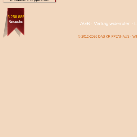
3.258.885
Besuche
AGB
·
Vertrag widerrufen
·
L
© 2012-2026 DAS KRIPPENHAUS · Wilf