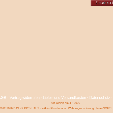
Zurück zur 
AGB
·
Vertrag widerrufen
·
Liefer- und Versandkosten
·
Datenschutz
Aktualisiert am 4.8.2026
2012-2026 DAS KRIPPENHAUS · Wilfried Gerdsmann | Webprogrammierung ·
hemaSOFT He