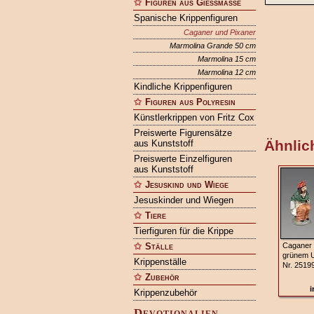
Figuren aus Gießmasse
Spanische Krippenfiguren
Caganer und Pixaner
Marmolina Grande 50 cm
Marmolina 15 cm
Marmolina 12 cm
Kindliche Krippenfiguren
Figuren aus Polyresin
Künstlerkrippen von Fritz Cox
Preiswerte Figurensätze
Ähnlich
aus Kunststoff
Preiswerte Einzelfiguren
aus Kunststoff
Jesuskind und Wiege
Jesuskinder und Wiegen
Tiere
Tierfiguren für die Krippe
Ställe
Caganer 
grünem 
Krippenställe
Nr. 2519
Zubehör
i
Krippenzubehör
Devotionalien