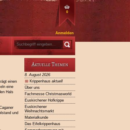
0
Anmelden
Aktuelle Themen
8. August 2026
📅
Krippenhaus
aktuell
rägt einen
eln eine
Über uns
den Hals
Fachmesse Christmasworld
Euskirchener Hofkrippe
Euskirchener
 Caganer
Weihnachtsmarkt
hlstand und
Materialkunde
Das Eifelkrippenhaus
.