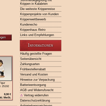
Sommerbegegnung mit
Krippen in Kalabrien
Die weiteste Krippenreise
Krippenprojekte von Kunden
Krippenwettbewerb
Kundenecho
Krippenhaus
Retro
Links und Empfehlungen
egen
Informationen
Häufig gestellte Fragen
Seitenübersicht
Zahlungsarten
Frühbestellerrabatt
Versand und Kosten
Hinweise zur Verpackung
Figur
Batterieentsorgung
r. 25192
AGB und Widerrufsrecht
8,90 €
⚠
Vertrag widerrufen
kl. MwSt.
Datenschutzerklärung
Anbieterkennzeichnung