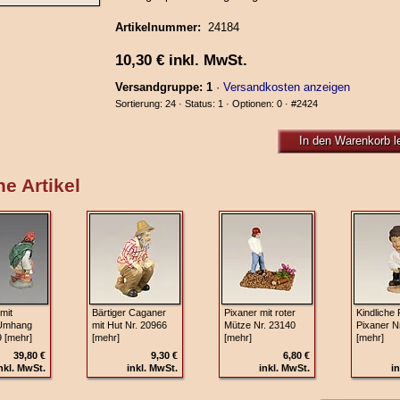
Artikelnummer:
24184
10,30
€
inkl. MwSt.
Versandgruppe: 1
·
Versandkosten anzeigen
Sortierung: 24 · Status: 1 · Optionen: 0 ·
#2424
In den Warenkorb l
e Artikel
mit
Bärtiger Caganer
Pixaner mit roter
Kindliche 
Umhang
mit Hut Nr. 20966
Mütze Nr. 23140
Pixaner N
9 [mehr]
[mehr]
[mehr]
[mehr]
39,80 €
9,30 €
6,80 €
nkl. MwSt.
inkl. MwSt.
inkl. MwSt.
in