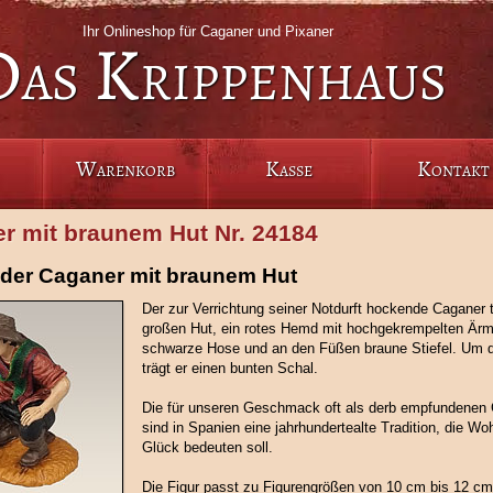
Ihr Onlineshop für Caganer und Pixaner
Das Krippenhaus
Warenkorb
Kasse
Kontakt
r mit braunem Hut Nr. 24184
der Caganer mit braunem Hut
Der zur Verrichtung seiner Notdurft hockende Caganer t
großen Hut, ein rotes Hemd mit hochgekrempelten Ärm
schwarze Hose und an den Füßen braune Stiefel. Um 
trägt er einen bunten Schal.
Die für unseren Geschmack oft als derb empfundenen
sind in Spanien eine jahrhundertealte Tradition, die Wo
Glück bedeuten soll.
Die Figur passt zu Figurengrößen von 10 cm bis 12 cm