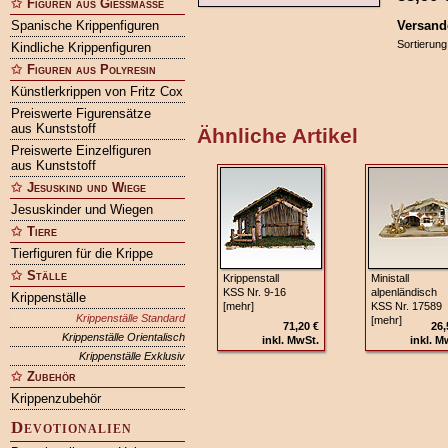
Figuren aus Gießmasse
Spanische Krippenfiguren
Versand
Sortierung
Kindliche Krippenfiguren
Figuren aus Polyresin
Künstlerkrippen von Fritz Cox
Preiswerte Figurensätze
aus Kunststoff
Ähnliche Artikel
Preiswerte Einzelfiguren
aus Kunststoff
Jesuskind und Wiege
Jesuskinder und Wiegen
Tiere
Tierfiguren für die Krippe
Ställe
Krippenstall
Ministall
KSS Nr. 9-16
alpenländisch
Krippenställe
[mehr]
KSS Nr. 17589
Krippenställe Standard
[mehr]
71,20 €
26,
Krippenställe Orientalisch
inkl. MwSt.
inkl. M
Krippenställe Exklusiv
Zubehör
Krippenzubehör
Devotionalien