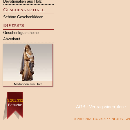
Devotionalien aus Holz
Geschenkartikel
Schöne Geschenkideen
Diverses
Geschenkgutscheine
Abverkauf
Madonnen aus Holz
3.261.332
Besuche
AGB
·
Vertrag widerrufen
·
L
© 2012-2026 DAS KRIPPENHAUS · Wilf