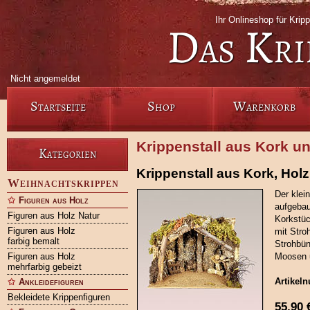
Ihr Onlineshop für Krip
Das Kri
Nicht angemeldet
Startseite
Shop
Warenkorb
Krippenstall aus Kork u
Kategorien
Krippenstall aus Kork, Hol
Weihnachtskrippen
Der klein
Figuren aus Holz
aufgebau
Figuren aus Holz Natur
Korkstüc
Figuren aus Holz
mit Stro
farbig bemalt
Strohbün
Figuren aus Holz
Moosen 
mehrfarbig gebeizt
Artikel
Ankleidefiguren
Bekleidete Krippenfiguren
55,90