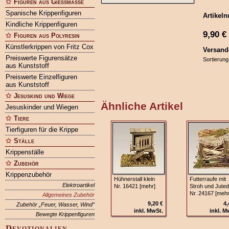
Figuren aus Gießmasse
Spanische Krippenfiguren
Artikel
Kindliche Krippenfiguren
9,90
€
Figuren aus Polyresin
Künstlerkrippen von Fritz Cox
Versand
Preiswerte Figurensätze
Sortierung
aus Kunststoff
Preiswerte Einzelfiguren
aus Kunststoff
Jesuskind und Wiege
Ähnliche Artikel
Jesuskinder und Wiegen
Tiere
Tierfiguren für die Krippe
Ställe
Krippenställe
Zubehör
Krippenzubehör
Hühnerstall klein
Futterraufe mit
Elektroartikel
Nr. 16421 [mehr]
Stroh und Jute
Nr. 24167 [mehr
Allgemeines Zubehör
9,20 €
4,
Zubehör „Feuer, Wasser, Wind”
inkl. MwSt.
inkl. M
Bewegte Krippenfiguren
Devotionalien