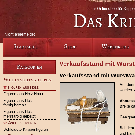
Ihr Onlineshop für Kripp
Das Kri
Nicht angemeldet
Startseite
Shop
Warenkorb
Verkaufsstand mit Wurst
Kategorien
Verkaufsstand mit Wurstwa
Weihnachtskrippen
Auf dem 
Figuren aus Holz
worden. 
Figuren aus Holz Natur
Figuren aus Holz
Abmess
farbig bemalt
Breite c
Figuren aus Holz
mehrfarbig gebeizt
Geeignet
Ankleidefiguren
Bei dem 
Bekleidete Krippenfiguren
und kann