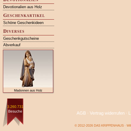
Devotionalien aus Holz
Geschenkartikel
Schöne Geschenkideen
Diverses
Geschenkgutscheine
Abverkauf
Madonnen aus Holz
3.260.731
Besuche
AGB
·
Vertrag widerrufen
·
L
© 2012-2026 DAS KRIPPENHAUS · Wilf