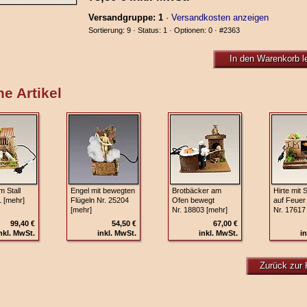
Versandgruppe: 1
·
Versandkosten anzeigen
Sortierung: 9 · Status: 1 · Optionen: 0 ·
#2363
In den Warenkorb l
e Artikel
 Stall
Engel mit bewegten
Brotbäcker am
Hirte mit 
1 [mehr]
Flügeln Nr. 25204
Ofen bewegt
auf Feuer
[mehr]
Nr. 18803 [mehr]
Nr. 17617
99,40 €
54,50 €
67,00 €
nkl. MwSt.
inkl. MwSt.
inkl. MwSt.
in
Zurück zur 