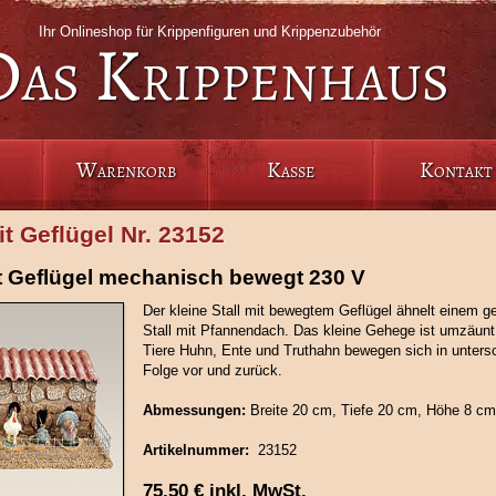
Ihr Onlineshop für Krippenfiguren und Krippenzubehör
Das Krippenhaus
Warenkorb
Kasse
Kontakt
it Geflügel Nr. 23152
it Geflügel mechanisch bewegt 230 V
Der kleine Stall mit bewegtem Geflügel ähnelt einem 
Stall mit Pfannendach. Das kleine Gehege ist umzäunt.
Tiere Huhn, Ente und Truthahn bewegen sich in untersc
Folge vor und zurück.
Abmessungen:
Breite 20 cm, Tiefe 20 cm, Höhe 8 cm
Artikelnummer:
23152
75,50
€
inkl. MwSt.