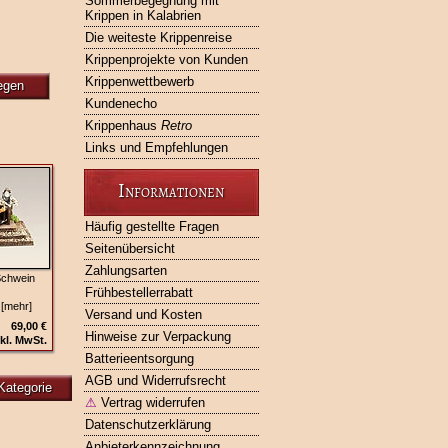
Sommerbegegnung mit
Krippen in Kalabrien
Die weiteste Krippenreise
Krippenprojekte von Kunden
Krippenwettbewerb
egen
Kundenecho
Krippenhaus
Retro
Links und Empfehlungen
Informationen
Häufig gestellte Fragen
Seitenübersicht
Zahlungsarten
Schwein
Frühbestellerrabatt
 [mehr]
Versand und Kosten
69,00 €
Hinweise zur Verpackung
kl. MwSt.
Batterieentsorgung
AGB und Widerrufsrecht
Kategorie
⚠
Vertrag widerrufen
Datenschutzerklärung
Anbieterkennzeichnung