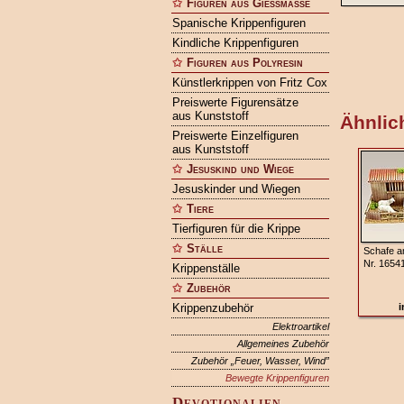
Figuren aus Gießmasse
Spanische Krippenfiguren
Kindliche Krippenfiguren
Figuren aus Polyresin
Künstlerkrippen von Fritz Cox
Preiswerte Figurensätze
aus Kunststoff
Ähnlich
Preiswerte Einzelfiguren
aus Kunststoff
Jesuskind und Wiege
Jesuskinder und Wiegen
Tiere
Tierfiguren für die Krippe
Ställe
Schafe am
Nr. 1654
Krippenställe
Zubehör
Krippenzubehör
i
Elektroartikel
Allgemeines Zubehör
Zubehör „Feuer, Wasser, Wind”
Bewegte Krippenfiguren
Devotionalien