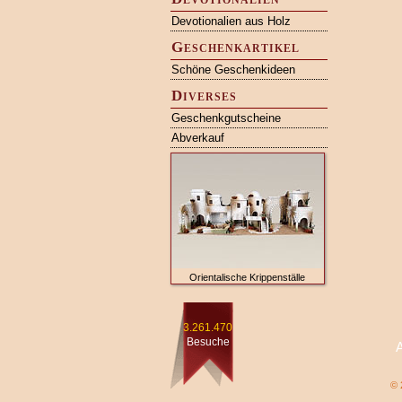
Devotionalien aus Holz
Geschenkartikel
Schöne Geschenkideen
Diverses
Geschenkgutscheine
Abverkauf
Orientalische Krippenställe
3.261.470
Besuche
© 