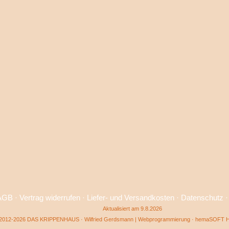
AGB
·
Vertrag widerrufen
·
Liefer- und Versandkosten
·
Datenschutz
Aktualisiert am 9.8.2026
2012-2026 DAS KRIPPENHAUS · Wilfried Gerdsmann | Webprogrammierung ·
hemaSOFT He