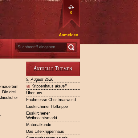
0
Anmelden
Aktuelle Themen
9. August 2026
📅
Krippenhaus
aktuell
gemauertem
 Die drei
Über uns
hiedlicher
Fachmesse Christmasworld
Euskirchener Hofkrippe
Euskirchener
.
Weihnachtsmarkt
Materialkunde
Das Eifelkrippenhaus