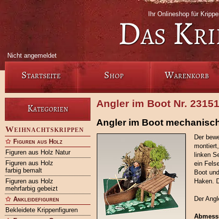
Ihr Onlineshop für Kripp
Das Kri
Nicht angemeldet
Startseite
Shop
Warenkorb
Angler im Boot Nr. 2315
Kategorien
Angler im Boot mechanisc
Weihnachtskrippen
Der bewe
Figuren aus Holz
montiert
Figuren aus Holz Natur
linken S
Figuren aus Holz
ein Fels
farbig bemalt
Boot und
Figuren aus Holz
Haken. D
mehrfarbig gebeizt
Der Angl
Ankleidefiguren
Bekleidete Krippenfiguren
Abmess