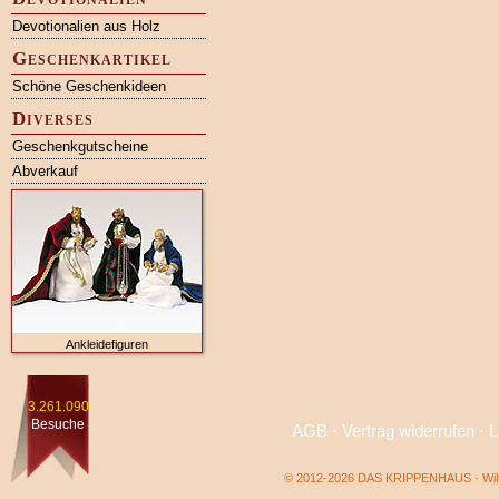
Devotionalien aus Holz
Geschenkartikel
Schöne Geschenkideen
Diverses
Geschenkgutscheine
Abverkauf
Ankleidefiguren
3.261.090
Besuche
AGB
·
Vertrag widerrufen
·
L
© 2012-2026 DAS KRIPPENHAUS · Wilf