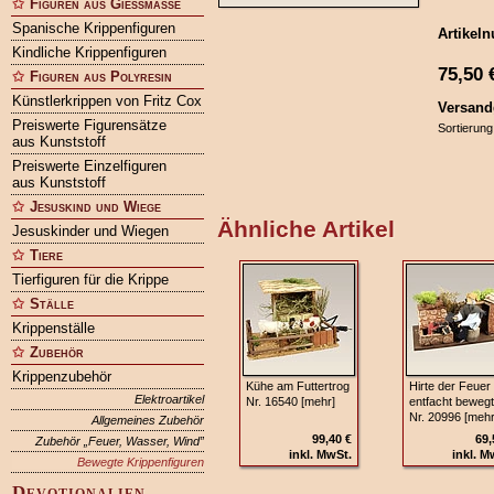
Figuren aus Gießmasse
Spanische Krippenfiguren
Artikel
Kindliche Krippenfiguren
75,50
Figuren aus Polyresin
Künstlerkrippen von Fritz Cox
Versand
Preiswerte Figurensätze
Sortierung
aus Kunststoff
Preiswerte Einzelfiguren
aus Kunststoff
Jesuskind und Wiege
Ähnliche Artikel
Jesuskinder und Wiegen
Tiere
Tierfiguren für die Krippe
Ställe
Krippenställe
Zubehör
Krippenzubehör
Kühe am Futtertrog
Hirte der Feuer
Elektroartikel
Nr. 16540 [mehr]
entfacht bewegt
Nr. 20996 [mehr
Allgemeines Zubehör
99,40 €
69,
Zubehör „Feuer, Wasser, Wind”
inkl. MwSt.
inkl. M
Bewegte Krippenfiguren
Devotionalien