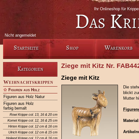
Ihr Onlineshop für Krip
Das Kri
Nicht angemeldet
Startseite
Shop
Warenkorb
Ziege mit Kitz Nr. FAB44
Kategorien
Ziege mit Kitz
Weihnachtskrippen
Die steh
Figuren aus Holz
blickt z
Figuren aus Holz Natur
Mutter h
Figuren aus Holz
farbig bemalt
Figuren
Rowi Krippe col. 13, 16 & 20 cm
Material
Komet Krippe col. 12, 16 & 25 cm
Hirten Krippe col. 12 cm & 16 cm
Artikel
Ulrich Krippe col. 12 cm & 15 cm
Heiland Krippe col. 12 cm & 16 cm