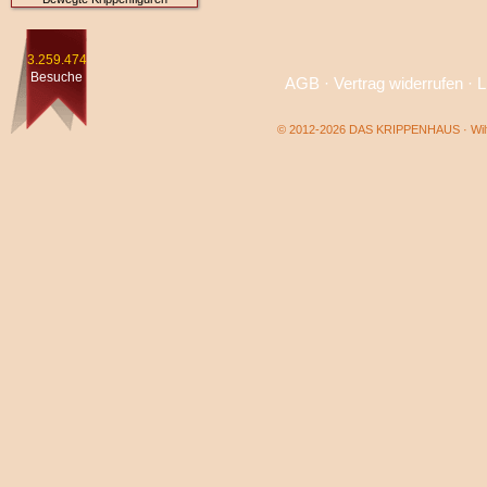
3.259.474
Besuche
AGB
·
Vertrag widerrufen
·
L
© 2012-2026 DAS KRIPPENHAUS · Wilf