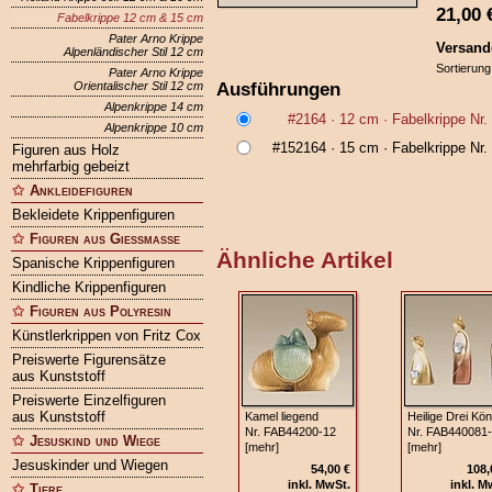
21,00
Fabelkrippe 12 cm & 15 cm
Pater Arno Krippe
Versand
Alpenländischer Stil 12 cm
Sortierung
Pater Arno Krippe
Ausführungen
Orientalischer Stil 12 cm
Alpenkrippe 14 cm
#2164
· 12 cm ·
Fabelkrippe Nr
Alpenkrippe 10 cm
#152164
· 15 cm ·
Fabelkrippe Nr
Figuren aus Holz
mehrfarbig gebeizt
Ankleidefiguren
Bekleidete Krippenfiguren
Figuren aus Gießmasse
Ähnliche Artikel
Spanische Krippenfiguren
Kindliche Krippenfiguren
Figuren aus Polyresin
Künstlerkrippen von Fritz Cox
Preiswerte Figurensätze
aus Kunststoff
Preiswerte Einzelfiguren
aus Kunststoff
Kamel liegend
Heilige Drei Kön
Nr. FAB44200-12
Nr. FAB440081
Jesuskind und Wiege
[mehr]
[mehr]
Jesuskinder und Wiegen
54,00 €
108,
inkl. MwSt.
inkl. M
Tiere