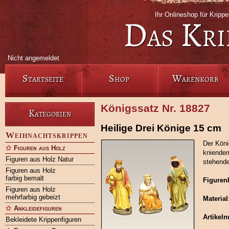
Ihr Onlineshop für Krip
Das Kri
Nicht angemeldet
Startseite
Shop
Warenkorb
Königssatz Nr. 18827
Kategorien
Heilige Drei Könige 15 cm
Weihnachtskrippen
Der Köni
Figuren aus Holz
kniendem
Figuren aus Holz Natur
stehend
Figuren aus Holz
farbig bemalt
Figuren
Figuren aus Holz
mehrfarbig gebeizt
Material
Ankleidefiguren
Artikel
Bekleidete Krippenfiguren