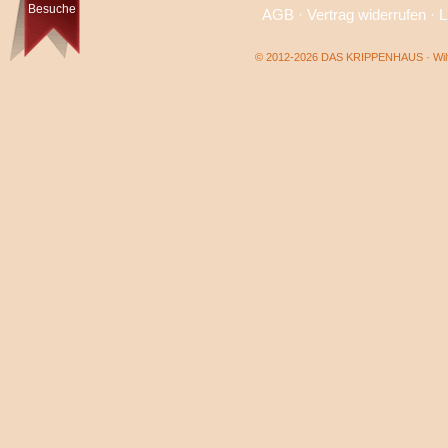
Besuche
AGB
·
Vertrag widerrufen
·
L
© 2012-2026 DAS KRIPPENHAUS · Wilf