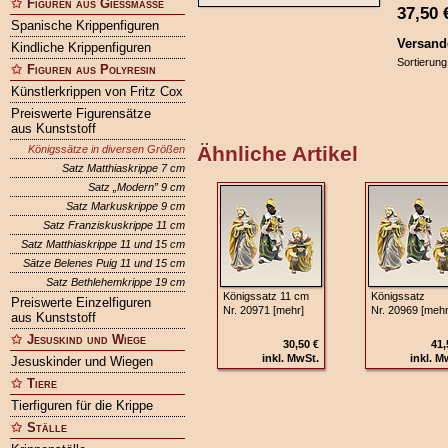
Figuren aus Gießmasse
37,50
Spanische Krippenfiguren
Versand
Kindliche Krippenfiguren
Sortierung
Figuren aus Polyresin
Künstlerkrippen von Fritz Cox
Preiswerte Figurensätze
aus Kunststoff
Ähnliche Artikel
Königssätze in diversen Größen
Satz Matthiaskrippe 7 cm
Satz „Modern” 9 cm
Satz Markuskrippe 9 cm
Satz Franziskuskrippe 11 cm
Satz Matthiaskrippe 11 und 15 cm
Sätze Belenes Puig 11 und 15 cm
Satz Bethlehemkrippe 19 cm
Königssatz 11 cm
Königssatz
Preiswerte Einzelfiguren
Nr. 20971 [mehr]
Nr. 20969 [mehr
aus Kunststoff
Jesuskind und Wiege
30,50 €
41,
inkl. MwSt.
inkl. M
Jesuskinder und Wiegen
Tiere
Tierfiguren für die Krippe
Ställe