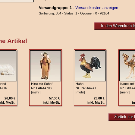
Versandgruppe: 1
·
Versandkosten anzeigen
Sortierung: 384 · Status: 1 · Optionen: 0 ·
#2104
In den Warenkorb l
e Artikel
gend
Hirte mit Schaf
Hahn
Kamel mi
4716
Nr. PAKA4708
Nr. PAKA4741
Nr. PAKA
[mehr]
[mehr]
[mehr]
26,00 €
57,00 €
23,00 €
nkl. MwSt.
inkl. MwSt.
inkl. MwSt.
in
Zurück zur 