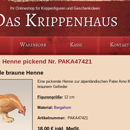
Ihr Onlineshop für Krippenfiguren und Geschenkideen
Das Krippenhaus
Warenkorb
Kasse
Kontakt
 Henne pickend Nr. PAKA47421
de braune Henne
Eine pickende Henne zur alpenländischen Pater Arno K
braunem Gefieder.
Figurengröße
:
12 cm
Material:
Bergahorn
Artikelnummer:
PAKA47421
18,00
€
inkl. MwSt.