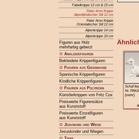
Fabelkrippe 12 cm & 15 cm
Pater Arno Krippe
Alpenländischer Stil 12 cm
Pater Arno Krippe
Orientalischer Stil 12 cm
Alpenkrippe 14 cm
Alpenkrippe 10 cm
Ähnlich
Figuren aus Holz
mehrfarbig gebeizt
Ankleidefiguren
Bekleidete Krippenfiguren
Figuren aus Gießmasse
Spanische Krippenfiguren
Kindliche Krippenfiguren
Schaf lie
Figuren aus Polyresin
Nr. PAKA
Künstlerkrippen von Fritz Cox
[mehr]
Preiswerte Figurensätze
i
aus Kunststoff
Preiswerte Einzelfiguren
aus Kunststoff
Jesuskind und Wiege
Jesuskinder und Wiegen
Tiere