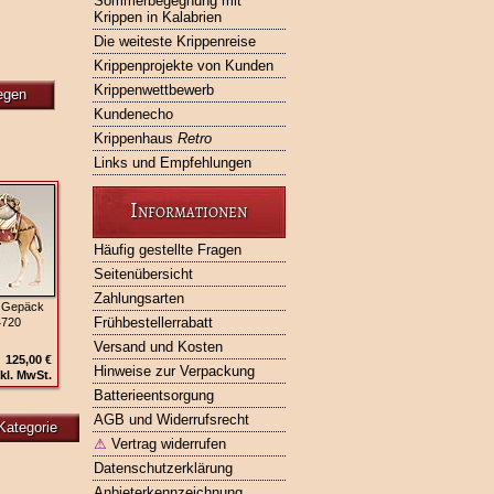
Sommerbegegnung mit
Krippen in Kalabrien
Die weiteste Krippenreise
Krippenprojekte von Kunden
Krippenwettbewerb
egen
Kundenecho
Krippenhaus
Retro
Links und Empfehlungen
Informationen
Häufig gestellte Fragen
Seitenübersicht
Zahlungsarten
t Gepäck
Frühbestellerrabatt
4720
Versand und Kosten
125,00 €
Hinweise zur Verpackung
kl. MwSt.
Batterieentsorgung
AGB und Widerrufsrecht
Kategorie
⚠
Vertrag widerrufen
Datenschutzerklärung
Anbieterkennzeichnung