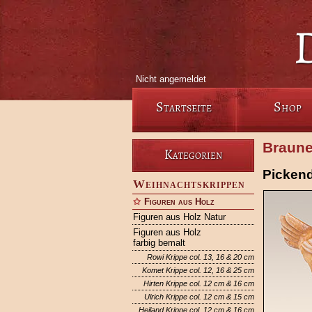
Nicht angemeldet
Startseite
Shop
Braune
Kategorien
Picken
Weihnachtskrippen
Figuren aus Holz
Figuren aus Holz Natur
Figuren aus Holz
farbig bemalt
Rowi Krippe col. 13, 16 & 20 cm
Komet Krippe col. 12, 16 & 25 cm
Hirten Krippe col. 12 cm & 16 cm
Ulrich Krippe col. 12 cm & 15 cm
Heiland Krippe col. 12 cm & 16 cm