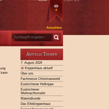
0
Anmelden
Aktuelle Themen
7. August 2026
📅
Krippenhaus
aktuell
lung
 kann
Über uns
Fachmesse Christmasworld
Euskirchener Hofkrippe
Euskirchener
Weihnachtsmarkt
Materialkunde
Das Eifelkrippenhaus