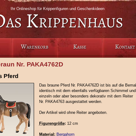
Ihr Onlineshop für Krippenfiguren und Geschenkideen
Das Krippenhaus
Warenkorb
Kasse
Kontakt
braun Nr. PAKA4762D
 Pferd
Das braune Pferd Nr. PAKA4762D ist bis auf die Bema
identisch mit dem ebenfalls verfügbaren Schimmel und
einzeln oder aber besonders dekorativ mit dem Reiter
Nr. PAKA4763 ausgestattet werden.
Der Artikel wird ohne Reiter angeboten.
Figurengröße
:
12 cm
Material:
Bergahorn