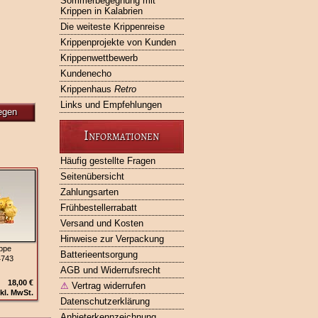
Sommerbegegnung mit
Krippen in Kalabrien
Die weiteste Krippenreise
Krippenprojekte von Kunden
Krippenwettbewerb
Kundenecho
Krippenhaus
Retro
Links und Empfehlungen
egen
Informationen
Häufig gestellte Fragen
Seitenübersicht
Zahlungsarten
Frühbestellerrabatt
Versand und Kosten
Hinweise zur Verpackung
ppe
Batterieentsorgung
4743
AGB und Widerrufsrecht
18,00 €
⚠
Vertrag widerrufen
kl. MwSt.
Datenschutzerklärung
Anbieterkennzeichnung