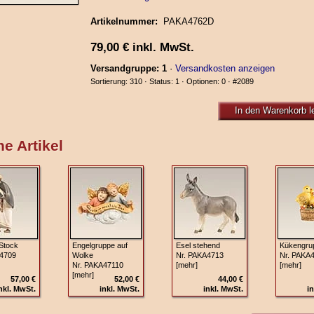
Artikelnummer:
PAKA4762D
79,00
€
inkl. MwSt.
Versandgruppe: 1
·
Versandkosten anzeigen
Sortierung: 310 · Status: 1 · Optionen: 0 ·
#2089
In den Warenkorb l
e Artikel
 Stock
Engelgruppe auf
Esel stehend
Kükengru
4709
Wolke
Nr. PAKA4713
Nr. PAKA
Nr. PAKA47110
[mehr]
[mehr]
[mehr]
57,00 €
52,00 €
44,00 €
nkl. MwSt.
inkl. MwSt.
inkl. MwSt.
in