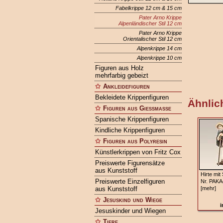
Fabelkrippe 12 cm & 15 cm
Pater Arno Krippe
Alpenländischer Stil 12 cm
Pater Arno Krippe
Orientalischer Stil 12 cm
Alpenkrippe 14 cm
Alpenkrippe 10 cm
Figuren aus Holz
mehrfarbig gebeizt
Ankleidefiguren
Bekleidete Krippenfiguren
Ähnlich
Figuren aus Gießmasse
Spanische Krippenfiguren
Kindliche Krippenfiguren
Figuren aus Polyresin
Künstlerkrippen von Fritz Cox
Preiswerte Figurensätze
aus Kunststoff
Hirte mit
Preiswerte Einzelfiguren
Nr. PAKA
aus Kunststoff
[mehr]
Jesuskind und Wiege
i
Jesuskinder und Wiegen
Tiere