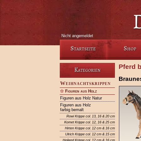
Nicht angemeldet
Startseite
Shop
Pferd 
Kategorien
Braunes
Weihnachtskrippen
Figuren aus Holz
Figuren aus Holz Natur
Figuren aus Holz
farbig bemalt
Rowi Krippe col. 13, 16 & 20 cm
Komet Krippe col. 12, 16 & 25 cm
Hirten Krippe col. 12 cm & 16 cm
Ulrich Krippe col. 12 cm & 15 cm
Heiland Krippe col. 12 cm & 16 cm