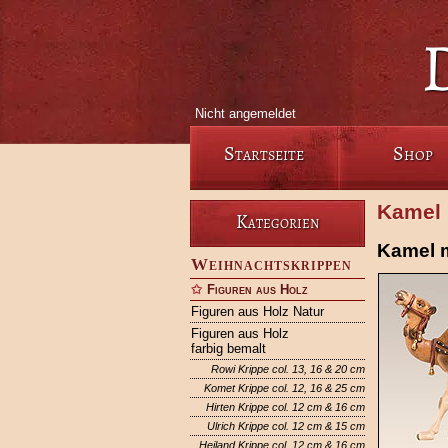
Nicht angemeldet
Startseite
Shop
Kamel 
Kategorien
Kamel 
Weihnachtskrippen
Figuren aus Holz
Figuren aus Holz Natur
Figuren aus Holz
farbig bemalt
Rowi Krippe col. 13, 16 & 20 cm
Komet Krippe col. 12, 16 & 25 cm
Hirten Krippe col. 12 cm & 16 cm
Ulrich Krippe col. 12 cm & 15 cm
Heiland Krippe col. 12 cm & 16 cm