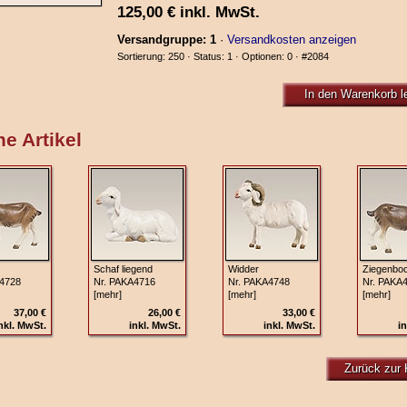
125,00
€
inkl. MwSt.
Versandgruppe: 1
·
Versandkosten anzeigen
Sortierung: 250 · Status: 1 · Optionen: 0 ·
#2084
In den Warenkorb l
e Artikel
Schaf liegend
Widder
Ziegenbo
4728
Nr. PAKA4716
Nr. PAKA4748
Nr. PAKA
[mehr]
[mehr]
[mehr]
37,00 €
26,00 €
33,00 €
nkl. MwSt.
inkl. MwSt.
inkl. MwSt.
in
Zurück zur 