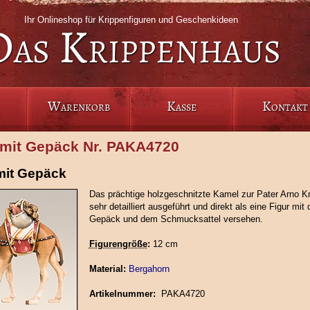
Ihr Onlineshop für Krippenfiguren und Geschenkideen
Das Krippenhaus
Warenkorb
Kasse
Kontakt
mit Gepäck Nr. PAKA4720
mit Gepäck
Das prächtige holzgeschnitzte Kamel zur Pater Arno Kr
sehr detailliert ausgeführt und direkt als eine Figur mit
Gepäck und dem Schmucksattel versehen.
Figurengröße
:
12 cm
Material:
Bergahorn
Artikelnummer:
PAKA4720