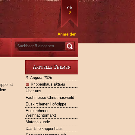
0
Anmelden
Aktuelle Themen
8. August 2026
📅
Krippenhaus
aktuell
ippe ist
 dem
Über uns
Fachmesse Christmasworld
Euskirchener Hofkrippe
Euskirchener
Weihnachtsmarkt
Materialkunde
Das Eifelkrippenhaus