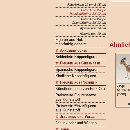
Fabelkrippe 12 cm & 15 cm
Pater Arno Krippe
Alpenländischer Stil 12 cm
Pater Arno Krippe
Orientalischer Stil 12 cm
Alpenkrippe 14 cm
Alpenkrippe 10 cm
Figuren aus Holz
Ähnlich
mehrfarbig gebeizt
Ankleidefiguren
Bekleidete Krippenfiguren
Figuren aus Gießmasse
Spanische Krippenfiguren
Kindliche Krippenfiguren
Figuren aus Polyresin
Ziege
Künstlerkrippen von Fritz Cox
Nr. PAKA
[mehr]
Preiswerte Figurensätze
aus Kunststoff
i
Preiswerte Einzelfiguren
aus Kunststoff
Jesuskind und Wiege
Jesuskinder und Wiegen
Tiere