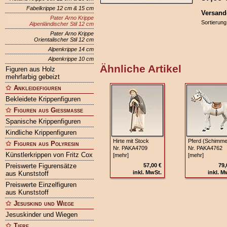
Fabelkrippe 12 cm & 15 cm
Versand
Pater Arno Krippe
Sortierung
Alpenländischer Stil 12 cm
Pater Arno Krippe
Orientalischer Stil 12 cm
Alpenkrippe 14 cm
Alpenkrippe 10 cm
Ähnliche Artikel
Figuren aus Holz
mehrfarbig gebeizt
Ankleidefiguren
Bekleidete Krippenfiguren
Figuren aus Gießmasse
Spanische Krippenfiguren
Kindliche Krippenfiguren
Hirte mit Stock
Pferd (Schimme
Figuren aus Polyresin
Nr. PAKA4709
Nr. PAKA4762
Künstlerkrippen von Fritz Cox
[mehr]
[mehr]
Preiswerte Figurensätze
57,00 €
79,
inkl. MwSt.
inkl. M
aus Kunststoff
Preiswerte Einzelfiguren
aus Kunststoff
Jesuskind und Wiege
Jesuskinder und Wiegen
Tiere