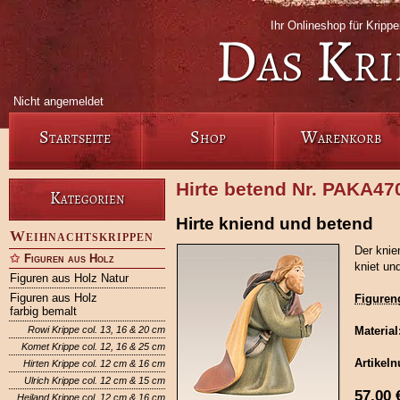
Ihr Onlineshop für Krip
Das Kri
Nicht angemeldet
Startseite
Shop
Warenkorb
Hirte betend Nr. PAKA47
Kategorien
Hirte kniend und betend
Weihnachtskrippen
Der knie
Figuren aus Holz
kniet un
Figuren aus Holz Natur
Figuren aus Holz
Figuren
farbig bemalt
Rowi Krippe col. 13, 16 & 20 cm
Material
Komet Krippe col. 12, 16 & 25 cm
Artikel
Hirten Krippe col. 12 cm & 16 cm
Ulrich Krippe col. 12 cm & 15 cm
57,00
Heiland Krippe col. 12 cm & 16 cm