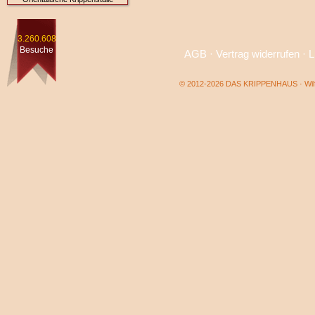
3.260.608
Besuche
AGB
·
Vertrag widerrufen
·
L
© 2012-2026 DAS KRIPPENHAUS · Wilf