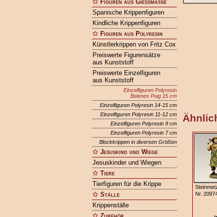
Figuren aus Gießmasse
Spanische Krippenfiguren
Kindliche Krippenfiguren
Figuren aus Polyresin
Künstlerkrippen von Fritz Cox
Preiswerte Figurensätze
aus Kunststoff
Preiswerte Einzelfiguren
aus Kunststoff
Einzelfiguren Polyresin
Belenes Puig 15 cm
Einzelfiguren Polyresin 14-15 cm
Einzelfiguren Polyresin 11-12 cm
Ähnlich
Einzelfiguren Polyresin 9 cm
Einzelfiguren Polyresin 7 cm
Blockkrippen in diversen Größen
Jesuskind und Wiege
Jesuskinder und Wiegen
Tiere
Tierfiguren für die Krippe
Steinmet
Ställe
Nr. 2097
Krippenställe
Zubehör