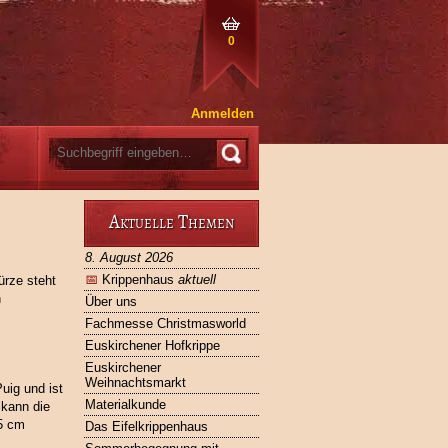
0
Anmelden
Aktuelle Themen
8. August 2026
📅
Krippenhaus
aktuell
ürze steht
n
Über uns
Fachmesse Christmasworld
Euskirchener Hofkrippe
Euskirchener
Weihnachtsmarkt
uig und ist
Materialkunde
 kann die
15 cm
Das Eifelkrippenhaus