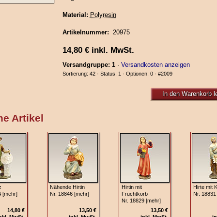
Material:
Polyresin
Artikelnummer:
20975
14,80
€
inkl. MwSt.
Versandgruppe: 1
·
Versandkosten anzeigen
Sortierung: 42 · Status: 1 · Optionen: 0 ·
#2009
In den Warenkorb l
e Artikel
z
Nähende Hirtin
Hirtin mit
Hirte mit 
4 [mehr]
Nr. 18846 [mehr]
Fruchtkorb
Nr. 18831
Nr. 18829 [mehr]
14,80 €
13,50 €
13,50 €