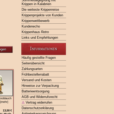
Sommerbegegnung mit
Krippen in Kalabrien
Die weiteste Krippenreise
Krippenprojekte von Kunden
Krippenwettbewerb
Kundenecho
Krippenhaus
Retro
Links und Empfehlungen
Informationen
egen
Häufig gestellte Fragen
Seitenübersicht
Zahlungsarten
Frühbestellerrabatt
Versand und Kosten
Hinweise zur Verpackung
Batterieentsorgung
AGB und Widerrufsrecht
Knoblauch
 [mehr]
⚠
Vertrag widerrufen
Datenschutzerklärung
13,50 €
Anbieterkennzeichnung