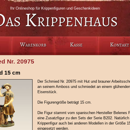
Ihr Onlineshop für Krippenfiguren und Geschenkideen
Das Krippenhaus
Warenkorb
Kasse
Kontakt
d Nr. 20975
d 15 cm
Der Schmied Nr. 20975 mit Hut und brauner Arbeitssch
an seinem Amboss und schmiedet an einem glühende
Eisenstück.
Die Figurengröße beträgt 15 cm.
Die Figur stammt vom spanischen Hersteller Belenes P
eine Zusatzfigur zu den Sets der Serie B202. Natürlich
Krippenfigur auch bei anderen Modellen in der Größe 
eingesetzt werden.