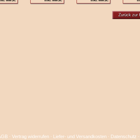
nkl. MwSt.
inkl. MwSt.
inkl. MwSt.
in
Zurück zur 
AGB
·
Vertrag widerrufen
·
Liefer- und Versandkosten
·
Datenschutz