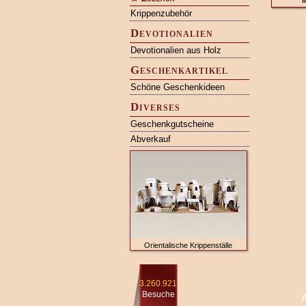
i
Krippenzubehör
Devotionalien
Devotionalien aus Holz
Geschenkartikel
Schöne Geschenkideen
Diverses
Geschenkgutscheine
Abverkauf
Orientalische Krippenställe
3.260.921
Besuche