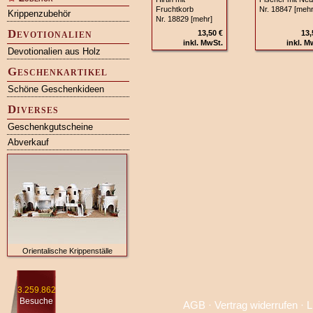
Fruchtkorb
Nr. 18847 [mehr
Krippenzubehör
Nr. 18829 [mehr]
Devotionalien
13,50 €
13,
inkl. MwSt.
inkl. M
Devotionalien aus Holz
Geschenkartikel
Schöne Geschenkideen
Diverses
Geschenkgutscheine
Abverkauf
Orientalische Krippenställe
3.259.862
Besuche
AGB
·
Vertrag widerrufen
·
L