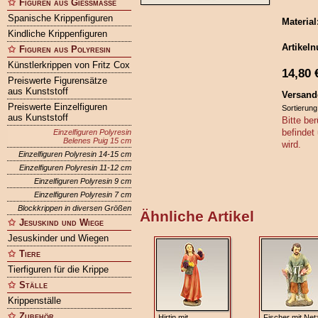
Figuren aus Gießmasse
Spanische Krippenfiguren
Material
Kindliche Krippenfiguren
Artikel
Figuren aus Polyresin
Künstlerkrippen von Fritz Cox
14,80
Preiswerte Figurensätze
aus Kunststoff
Versand
Preiswerte Einzelfiguren
Sortierung
aus Kunststoff
Bitte ber
befindet
Einzelfiguren Polyresin
Belenes Puig 15 cm
wird.
Einzelfiguren Polyresin 14-15 cm
Einzelfiguren Polyresin 11-12 cm
Einzelfiguren Polyresin 9 cm
Einzelfiguren Polyresin 7 cm
Blockkrippen in diversen Größen
Ähnliche Artikel
Jesuskind und Wiege
Jesuskinder und Wiegen
Tiere
Tierfiguren für die Krippe
Ställe
Krippenställe
Zubehör
Hirtin mit
Fischer mit Net