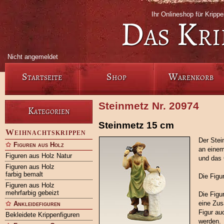
Ihr Onlineshop für Krip
Das Kri
Nicht angemeldet
Startseite
Shop
Warenkorb
Steinmetz Nr. 20974
Kategorien
Steinmetz 15 cm
Weihnachtskrippen
Der Stei
Figuren aus Holz
an einem
Figuren aus Holz Natur
und das 
Figuren aus Holz
farbig bemalt
Die Figu
Figuren aus Holz
mehrfarbig gebeizt
Die Figu
eine Zus
Ankleidefiguren
Figur au
Bekleidete Krippenfiguren
werden.