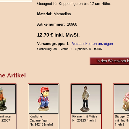
Geeignet für Krippenfiguren bis 12 cm Höhe.
Material:
Marmolina
Artikelnummer:
20968
12,70
€
inkl. MwSt.
Versandgruppe: 1
·
Versandkosten anzeigen
Sortierung: 38 · Status: 1 · Optionen: 0 ·
#2007
In den Warenkorb l
e Artikel
it roter
Kindliche
Pixaner mit Mütze
Bärtiger 
. 22057
Caganerfigur
Nr. 23123 [mehr]
mit Hut Nr
Nr. 14243 [mehr]
[mehr]