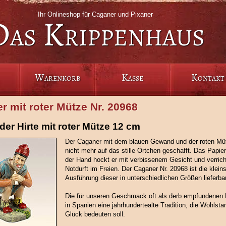
Ihr Onlineshop für Caganer und Pixaner
Das Krippenhaus
Warenkorb
Kasse
Kontakt
r mit roter Mütze Nr. 20968
er Hirte mit roter Mütze 12 cm
Der Caganer mit dem blauen Gewand und der roten Mü
nicht mehr auf das stille Örtchen geschafft. Das Papier 
der Hand hockt er mit verbissenem Gesicht und verrich
Notdurft im Freien. Der Caganer Nr. 20968 ist die klein
Ausführung dieser in unterschiedlichen Größen lieferbar
Die für unseren Geschmack oft als derb empfundenen 
in Spanien eine jahrhundertealte Tradition, die Wohlsta
Glück bedeuten soll.