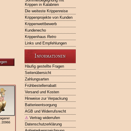
Sommerbegegnung mit
Krippen in Kalabrien
Die weiteste Krippenreise
Krippenprojekte von Kunden
Krippenwettbewerb
Kundenecho
Krippenhaus
Retro
Links und Empfehlungen
Informationen
egen
Häufig gestellte Fragen
Seitenübersicht
Zahlungsarten
Frühbestellerrabatt
Versand und Kosten
Hinweise zur Verpackung
Batterieentsorgung
AGB und Widerrufsrecht
⚠
Vertrag widerrufen
Caganer
. 20966
Datenschutzerklärung
Anbieterkennzeichnung