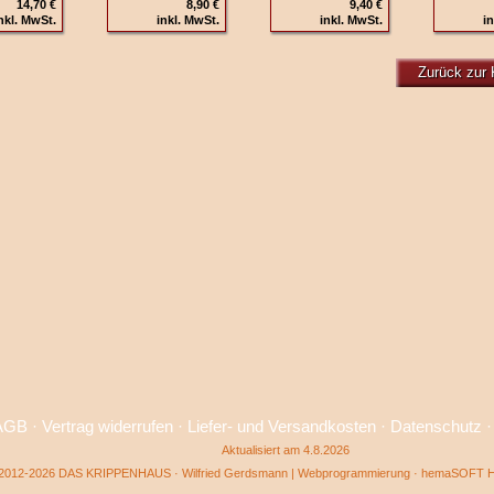
14,70 €
8,90 €
9,40 €
nkl. MwSt.
inkl. MwSt.
inkl. MwSt.
in
Zurück zur 
AGB
·
Vertrag widerrufen
·
Liefer- und Versandkosten
·
Datenschutz
Aktualisiert am 4.8.2026
2012-2026 DAS KRIPPENHAUS · Wilfried Gerdsmann | Webprogrammierung ·
hemaSOFT He