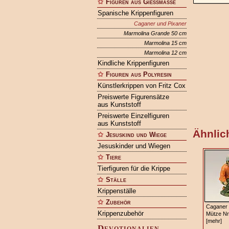
Figuren aus Gießmasse
Spanische Krippenfiguren
Caganer und Pixaner
Marmolina Grande 50 cm
Marmolina 15 cm
Marmolina 12 cm
Kindliche Krippenfiguren
Figuren aus Polyresin
Künstlerkrippen von Fritz Cox
Preiswerte Figurensätze
aus Kunststoff
Preiswerte Einzelfiguren
aus Kunststoff
Ähnlich
Jesuskind und Wiege
Jesuskinder und Wiegen
Tiere
Tierfiguren für die Krippe
Ställe
Krippenställe
Zubehör
Caganer m
Krippenzubehör
Mütze Nr
[mehr]
Devotionalien