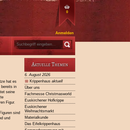
0
Anmelden
Aktuelle Themen
6. August 2026
📅
Krippenhaus
aktuell
tze hat es
bereits in
Über uns
tet seine
Fachmesse Christmasworld
ste
Euskirchener Hofkrippe
en Figur.
Euskirchener
Weihnachtsmarkt
Figuren sind
Materialkunde
nd und
Das Eifelkrippenhaus