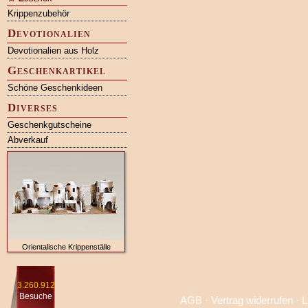
Krippenzubehör
Devotionalien
Devotionalien aus Holz
Geschenkartikel
Schöne Geschenkideen
Diverses
Geschenkgutscheine
Abverkauf
Orientalische Krippenställe
3.260.912
Besuche
AGB
·
Vertrag widerrufen
·
L