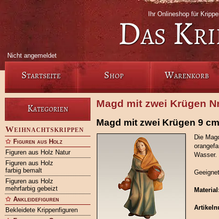
Ihr Onlineshop für Krip
Das Kri
Nicht angemeldet
Startseite
Shop
Warenkorb
Magd mit zwei Krügen Nr
Kategorien
Magd mit zwei Krügen 9 c
Weihnachtskrippen
Die Mag
Figuren aus Holz
orangefa
Figuren aus Holz Natur
Wasser.
Figuren aus Holz
farbig bemalt
Geeignet
Figuren aus Holz
mehrfarbig gebeizt
Material
Ankleidefiguren
Artikel
Bekleidete Krippenfiguren