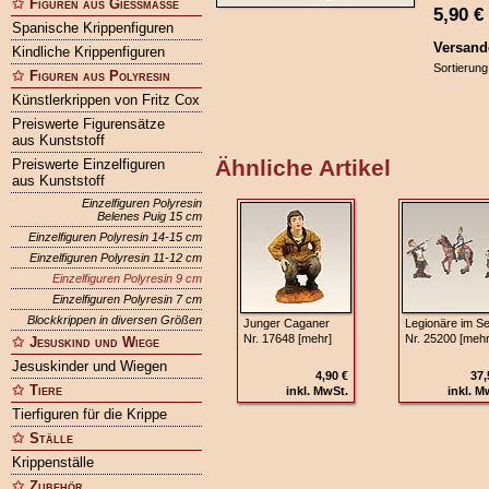
Figuren aus Gießmasse
5,90
€
Spanische Krippenfiguren
Versand
Kindliche Krippenfiguren
Sortierung
Figuren aus Polyresin
Künstlerkrippen von Fritz Cox
Preiswerte Figurensätze
aus Kunststoff
Ähnliche Artikel
Preiswerte Einzelfiguren
aus Kunststoff
Einzelfiguren Polyresin
Belenes Puig 15 cm
Einzelfiguren Polyresin 14-15 cm
Einzelfiguren Polyresin 11-12 cm
Einzelfiguren Polyresin 9 cm
Einzelfiguren Polyresin 7 cm
Blockkrippen in diversen Größen
Junger Caganer
Legionäre im Se
Nr. 17648 [mehr]
Nr. 25200 [mehr
Jesuskind und Wiege
Jesuskinder und Wiegen
4,90 €
37,
Tiere
inkl. MwSt.
inkl. M
Tierfiguren für die Krippe
Ställe
Krippenställe
Zubehör